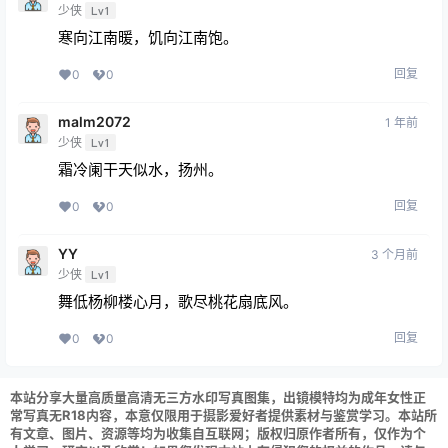
少侠
Lv1
寒向江南暖，饥向江南饱。
回复
0
0
malm2072
1 年前
少侠
Lv1
霜冷阑干天似水，扬州。
回复
0
0
YY
3 个月前
少侠
Lv1
舞低杨柳楼心月，歌尽桃花扇底风。
回复
0
0
本站分享大量高质量高清无三方水印写真图集，出镜模特均为成年女性正
常写真无R18内容，本意仅限用于摄影爱好者提供素材与鉴赏学习。本站所
有文章、图片、资源等均为收集自互联网；版权归原作者所有，仅作为个