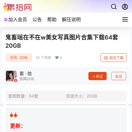
加入会员
公告
帮助
解压说明
鬼畜瑶在不在w美女写真图片合集下载64套
20GB
古风 · COS
10 个月前
0
前往下载
素 · 拾
关注
私信
古风COS
套图数量：64套
资源大小：20GB
更新：