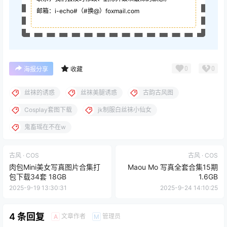
邮箱：i-echo#（#换@）foxmail.com
0
0
海报分享
收藏
丝袜的诱惑
丝袜美腿诱惑
古韵古风图
Cosplay套图下载
jk制服白丝袜小仙女
鬼畜瑶在不在w
古风 · COS
古风 · COS
肉包Mini美女写真图片合集打
Maou Mo 写真全套合集15期
包下载34套 18GB
1.6GB
2025-9-19 13:30:31
2025-9-24 14:10:25
4 条回复
文章作者
管理员
A
M