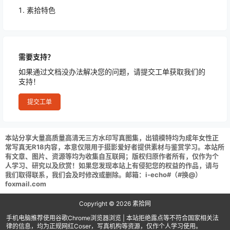
素拾特色
需要支持？
如果通过文档没办法解决您的问题，请提交工单获取我们的
支持！
提交工单
本站分享大量高质量高清无三方水印写真图集，出镜模特均为成年女性正
常写真无R18内容，本意仅限用于摄影爱好者提供素材与鉴赏学习。本站所
有文章、图片、资源等均为收集自互联网；版权归原作者所有，仅作为个
人学习、研究以及欣赏！如果您发现本站上有侵犯您的权益的作品，请与
我们取得联系，我们会及时修改或删除。邮箱：i-echo#（#换@）
foxmail.com
Copyright © 2026
素拾网
手机电脑推荐使用谷歌Chrome浏览器浏览 | 本站拒绝露点等不符合国家相关法
律的信息，均为正规网红Coser，写真机构等资源，仅作个人学习使用。