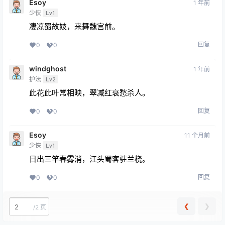
Esoy
1 年前
少侠
Lv1
凄凉蜀故妓，来舞魏宫前。
回复
0
0
windghost
1 年前
护法
Lv2
此花此叶常相映，翠减红衰愁杀人。
回复
0
0
Esoy
11 个月前
少侠
Lv1
日出三竿春雾消，江头蜀客驻兰桡。
回复
0
0
❮
❯
/
2 页