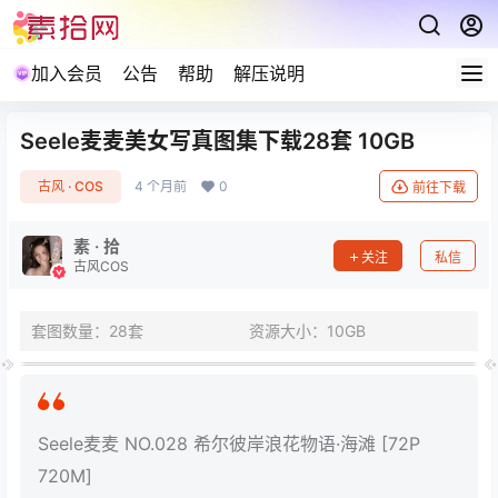
加入会员
公告
帮助
解压说明
Seele麦麦美女写真图集下载28套 10GB
古风 · COS
4 个月前
0
前往下载
素 · 拾
关注
私信
古风COS
套图数量：28套
资源大小：10GB
Seele麦麦 NO.028 希尔彼岸浪花物语·海滩 [72P
720M]