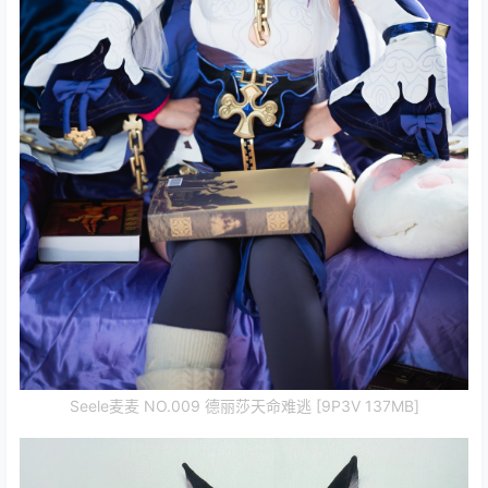
Seele麦麦 NO.009 德丽莎天命难逃 [9P3V 137MB]