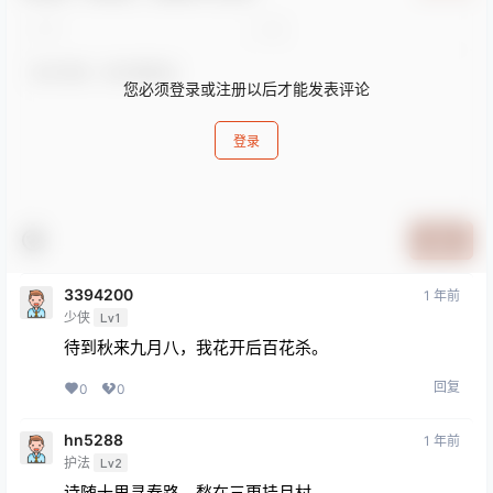
您必须登录或注册以后才能发表评论
登录
提交
3394200
1 年前
少侠
Lv1
待到秋来九月八，我花开后百花杀。
回复
0
0
hn5288
1 年前
护法
Lv2
诗随十里寻春路，愁在三更挂月村。