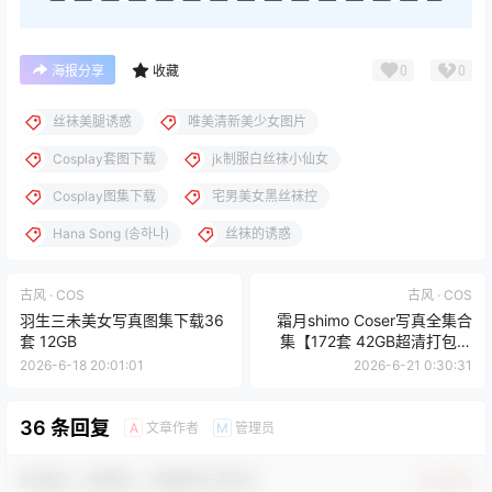
0
0
海报分享
收藏
丝袜美腿诱惑
唯美清新美少女图片
Cosplay套图下载
jk制服白丝袜小仙女
Cosplay图集下载
宅男美女黑丝袜控
Hana Song (송하나)
丝袜的诱惑
古风 · COS
古风 · COS
羽生三未美女写真图集下载36
霜月shimo Coser写真全集合
套 12GB
集【172套 42GB超清打包下
载】
2026-6-18 20:01:01
2026-6-21 0:30:31
36 条回复
文章作者
管理员
A
M
欢迎您，新朋友，感谢参与互动！
确认修改