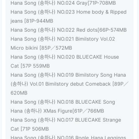
Hana Song (송하나) NO.024 Gray[71P-708MB
Hana Song (송하나) NO.023 Home body & Ripped
jeans [81P-944MB
Hana Song (송하나) NO.022 Red dots[66P-574MB
Hana Song (송하나) NO.021 Bimilstory Vol.02
Micro bikini [85P／572MB
Hana Song (송하나) NO.020 BLUECAKE House
Cat [57P 559MB
Hana Song (송하나) NO.019 Bimilstory Song Hana
(송하나) Vol.01 Bimilstory debut Comeback [89P／
620MB
Hana Song (송하나) NO.018 BLUECAKE Song
Hana (송하나) XMas Figure[61P／766MB
Hana Song (송하나) NO.017 BLUECAKE Strange
Cat [71P 506MB
Hana Song (송하나) NO.016 Rogle_Hana Leggings