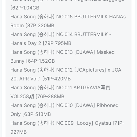
[62P-1.04GB
Hana Song (송하나) NO.015 BBUTTERMILK HANA’s
Room [87P 320MB
Hana Song (송하나) NO.014 BBUTTERMILK -
Hana's Day 2 [79P 795MB
Hana Song (송하나) NO.013 [DJAWA] Masked
Bunny [64P-1.52GB
Hana Song (송하나) NO.012 [JOApictures] x JOA
20. APR Vol.1 [51P-420MB
Hana Song (송하나) NO.011 ARTGRAVIA写真
VOL258期 [76P-288MB
Hana Song (송하나) NO.010 [DJAWA] Ribboned
Only [63P-518MB
Hana Song (송하나) NO.009 [Loozy] Oyatsu [71P-
927MB