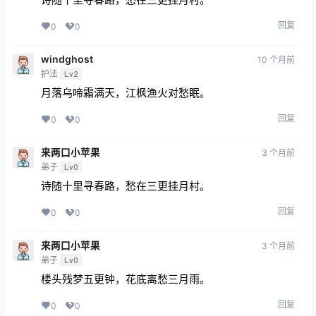
回复
0
0
windghost
10 个月前
护法
Lv2
月落乌啼霜满天，江枫渔火对愁眠。
回复
0
0
来两口小苹果
3 个月前
弟子
Lv0
诗随十里寻春路，愁在三更挂月村。
回复
0
0
来两口小苹果
3 个月前
弟子
Lv0
楼头残梦五更钟，花底离愁三月雨。
回复
0
0