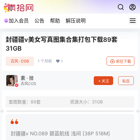
加入会员
公告
帮助
解压说明
封疆疆v美女写真图集合集打包下载89套
31GB
古风 · COS
1 个月前
1
前往下载
素 · 拾
关注
私信
古风COS
套图数量：89套
资源大小：31GB
封疆疆v NO.089 碧蓝航线 浅间 [38P 518M]