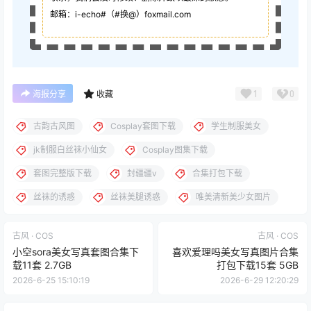
邮箱：i-echo#（#换@）foxmail.com
1
0
海报分享
收藏
古韵古风图
Cosplay套图下载
学生制服美女
jk制服白丝袜小仙女
Cosplay图集下载
套图完整版下载
封疆疆v
合集打包下载
丝袜的诱惑
丝袜美腿诱惑
唯美清新美少女图片
古风 · COS
古风 · COS
小空sora美女写真套图合集下
喜欢爱理吗美女写真图片合集
载11套 2.7GB
打包下载15套 5GB
2026-6-25 15:10:19
2026-6-29 12:20:29