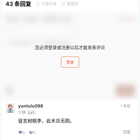
43 条回复
文章作者
管理员
A
M
欢迎您，新朋友，感谢参与互动！
确认修改
您必须登录或注册以后才能发表评论
登录
提交
yuntulu098
1 年前
少侠
Lv1
徒言树桃李，此木岂无阴。
回复
0
0