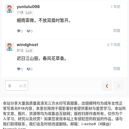
yuntulu098
1 年前
少侠
Lv1
细雨霏微，不放双眉时暂开。
回复
0
0
windghost
5 个月前
护法
Lv2
迟日江山丽，春风花草香。
回复
0
0
❮
❯
/
9 页
本站分享大量高质量高清无三方水印写真图集，出镜模特均为成年女性正
常写真无R18内容，本意仅限用于摄影爱好者提供素材与鉴赏学习。本站所
有文章、图片、资源等均为收集自互联网；版权归原作者所有，仅作为个
人学习、研究以及欣赏！如果您发现本站上有侵犯您的权益的作品，请与
我们取得联系，我们会及时修改或删除。邮箱：i-echo#（#换@）