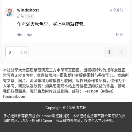
windghost
9 个月前
护法
Lv2
角声满天秋色里，塞上燕脂凝夜紫。
回复
0
0
❮
❯
/
8 页
本站分享大量高质量高清无三方水印写真图集，出镜模特均为成年女性正
常写真无R18内容，本意仅限用于摄影爱好者提供素材与鉴赏学习。本站所
有文章、图片、资源等均为收集自互联网；版权归原作者所有，仅作为个
人学习、研究以及欣赏！如果您发现本站上有侵犯您的权益的作品，请与
我们取得联系，我们会及时修改或删除。邮箱：i-echo#（#换@）
foxmail.com
Copyright © 2026
素拾网
手机电脑推荐使用谷歌Chrome浏览器浏览 | 本站拒绝露点等不符合国家相关法
律的信息，均为正规网红Coser，写真机构等资源，仅作个人学习使用。