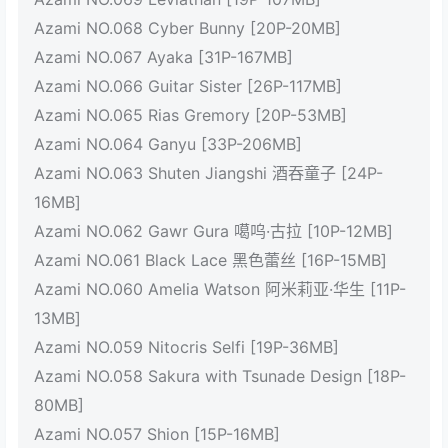
Azami NO.068 Cyber Bunny [20P-20MB]
Azami NO.067 Ayaka [31P-167MB]
Azami NO.066 Guitar Sister [26P-117MB]
Azami NO.065 Rias Gremory [20P-53MB]
Azami NO.064 Ganyu [33P-206MB]
Azami NO.063 Shuten Jiangshi 酒吞童子 [24P-
16MB]
Azami NO.062 Gawr Gura 噶呜·古拉 [10P-12MB]
Azami NO.061 Black Lace 黑色蕾丝 [16P-15MB]
Azami NO.060 Amelia Watson 阿米莉亚·华生 [11P-
13MB]
Azami NO.059 Nitocris Selfi [19P-36MB]
Azami NO.058 Sakura with Tsunade Design [18P-
80MB]
Azami NO.057 Shion [15P-16MB]