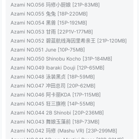
Azami NO.056 玛修小厨娘 [21P-83MB]
Azami NO.055 兔兔 [18P-220MB]
Azami NO.054 黑兽 [15P-192MB]
Azami NO.053 甘雨 [22P1V-177MB]
Azami NO.052 碧蓝航线海因里希亲王 [21P-120MB]
Azami NO.051 June [10P-75MB]
Azami NO.050 Shinobu Kocho [31P-184MB]
Azami NO.049 Ibaraki Douji [12P-65MB]
Azami NO.048 泳装黑贞 [18P-59MB]
Azami NO.047 冲田总司 [20P-62MB]
Azami NO.046 阿卡丽KDA [17P-115MB]
Azami NO.045 狂三旗袍 [14P-55MB]
Azami NO.044 2B Shinobi [20P-236MB]
Azami NO.043 舞娘玉藻前 [18P-73MB]
Azami NO.042 玛修 (Mashu VR) [23P-299MB]