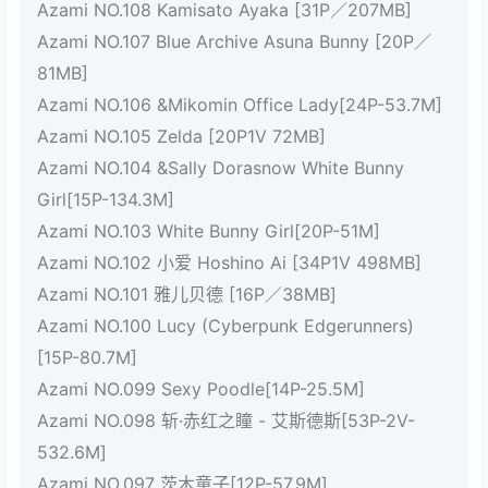
Azami NO.108 Kamisato Ayaka [31P／207MB]
Azami NO.107 Blue Archive Asuna Bunny [20P／
81MB]
Azami NO.106 &Mikomin Office Lady[24P-53.7M]
Azami NO.105 Zelda [20P1V 72MB]
Azami NO.104 &Sally Dorasnow White Bunny
Girl[15P-134.3M]
Azami NO.103 White Bunny Girl[20P-51M]
Azami NO.102 小爱 Hoshino Ai [34P1V 498MB]
Azami NO.101 雅儿贝德 [16P／38MB]
Azami NO.100 Lucy (Cyberpunk Edgerunners)
[15P-80.7M]
Azami NO.099 Sexy Poodle[14P-25.5M]
Azami NO.098 斩·赤红之瞳 - 艾斯德斯[53P-2V-
532.6M]
Azami NO.097 茨木童子[12P-57.9M]