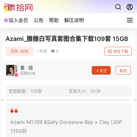
加入会员
公告
帮助
解压说明
Azami_雒雒白写真套图合集下载109套 15GB
古风 · COS
1 年前
0
前往下载
素 · 拾
关注
私信
古风COS
套图数量：109套
资源大小：15GB
Azami NO.109 &Sally Dorasnow Bay x Clay [30P
1.15GB]