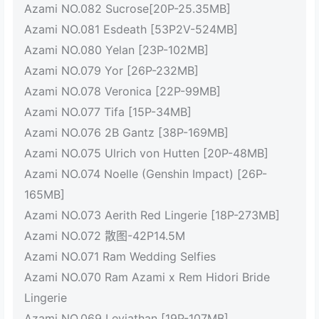
Azami NO.082 Sucrose[20P-25.35MB]
Azami NO.081 Esdeath [53P2V-524MB]
Azami NO.080 Yelan [23P-102MB]
Azami NO.079 Yor [26P-232MB]
Azami NO.078 Veronica [22P-99MB]
Azami NO.077 Tifa [15P-34MB]
Azami NO.076 2B Gantz [38P-169MB]
Azami NO.075 Ulrich von Hutten [20P-48MB]
Azami NO.074 Noelle (Genshin Impact) [26P-
165MB]
Azami NO.073 Aerith Red Lingerie [18P-273MB]
Azami NO.072 散图-42P14.5M
Azami NO.071 Ram Wedding Selfies
Azami NO.070 Ram Azami x Rem Hidori Bride
Lingerie
Azami NO.069 Leviathan [19P-107MB]