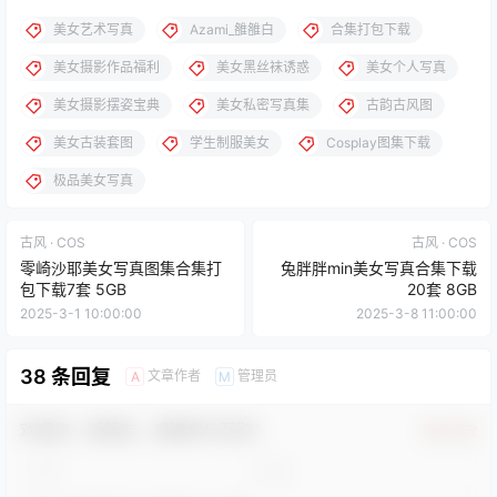
美女艺术写真
Azami_雒雒白
合集打包下载
美女摄影作品福利
美女黑丝袜诱惑
美女个人写真
美女摄影摆姿宝典
美女私密写真集
古韵古风图
美女古装套图
学生制服美女
Cosplay图集下载
极品美女写真
古风 · COS
古风 · COS
零崎沙耶美女写真图集合集打
兔胖胖min美女写真合集下载
包下载7套 5GB
20套 8GB
2025-3-1 10:00:00
2025-3-8 11:00:00
38 条回复
文章作者
管理员
A
M
欢迎您，新朋友，感谢参与互动！
确认修改