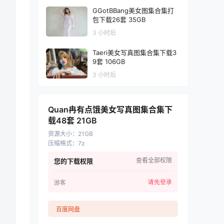
GGotBBang美女图集合集打
包下载26套 35GB
3 小时后
Taeri美女写真图集合集下载3
9套 106GB
3 小时后
Quan冉有点饿美女写真图集合集下
载48套 21GB
资源大小
：
21GB
压缩格式
：
7z
查看全部权限
您的下载权限
请先登录
游客
百度网盘