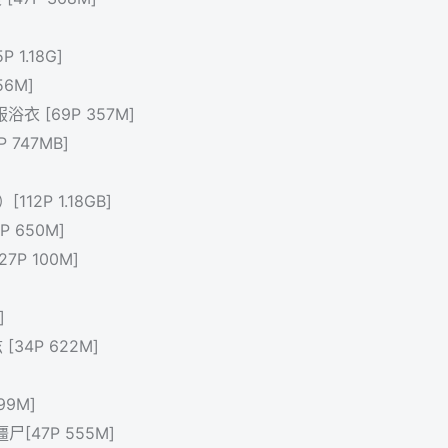
1.18G]
56M]
衣 [69P 357M]
 747MB]
12P 1.18GB]
P 650M]
7P 100M]
]
34P 622M]
99M]
尸[47P 555M]