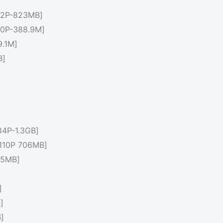
P-823MB]
P-388.9M]
.1M]
B]
]
P-1.3GB]
0P 706MB]
5MB]
]
]
]