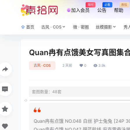
限时
必看
教程
加入会员
公告
帮助
首页
古风 · COS
微 · 密圈
丝模摄影
秀
Quan冉有点饿美女写真图集合集
古风 · COS
2 天前
0
3.9k
套图数量：48套
Quan冉有点饿 NO.048 白丝 护士兔兔 [24P 3
Quan冉有点饿 NO.047 碧蓝航线 安克雷奇泳装 [