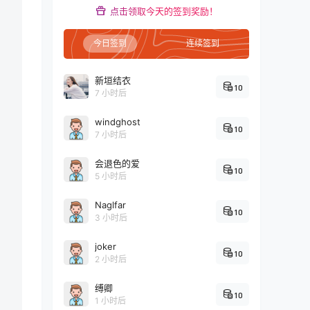
点击领取今天的签到奖励！
今日签到
连续签到
新垣结衣
10
7 小时后
windghost
10
7 小时后
会退色的爱
10
5 小时后
Naglfar
10
3 小时后
joker
10
2 小时后
缚卿
10
1 小时后