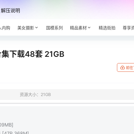
解压说明
人内购
美女摄影
国模系列
精品素材
精选街拍
尊享
下载48套 21GB
前往
资源大小：21GB
09MB]
47P 368M]