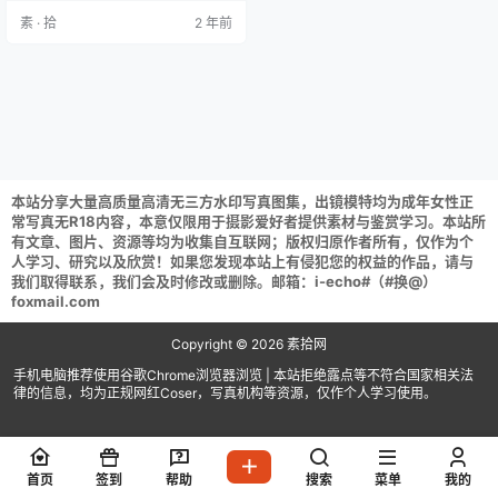
003 阿尔托莉雅十周年礼 [17P-32
素 · 拾
2 年前
MB] 这个泡泡就是逊啦 NO.004 黑s
aber泳装 [12P-27MB] 这个泡泡就
是逊啦 NO.005 黑贞德 贞德 [20P-3
7MB]…
本站分享大量高质量高清无三方水印写真图集，出镜模特均为成年女性正
常写真无R18内容，本意仅限用于摄影爱好者提供素材与鉴赏学习。本站所
有文章、图片、资源等均为收集自互联网；版权归原作者所有，仅作为个
人学习、研究以及欣赏！如果您发现本站上有侵犯您的权益的作品，请与
我们取得联系，我们会及时修改或删除。邮箱：i-echo#（#换@）
foxmail.com
Copyright © 2026
素拾网
手机电脑推荐使用谷歌Chrome浏览器浏览 | 本站拒绝露点等不符合国家相关法
律的信息，均为正规网红Coser，写真机构等资源，仅作个人学习使用。
首页
签到
帮助
搜索
菜单
我的