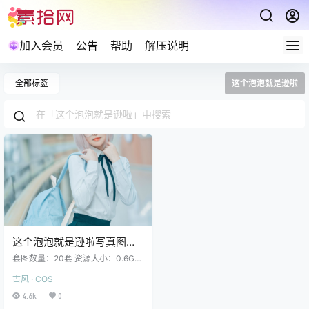
加入会员
公告
帮助
解压说明
全部标签
这个泡泡就是逊啦
这个泡泡就是逊啦写真图集
合集下载20套 600MB
套图数量：20套 资源大小：0.6GB
这个泡泡就是逊啦 NO.001 阿尔托
古风 · COS
莉雅_圣诞贺 [16P-32MB] 这个泡泡
就是逊啦 NO.002 阿尔托莉雅圣诞al
4.6k
0
[16P-30MB] 这个泡泡就是逊啦 NO.