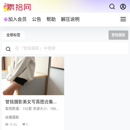
加入会员
公告
帮助
解压说明
全部标签
誉铭摄影
誉铭摄影美女写真图合集打
包下载152套 185GB
套图数量：152套 资源大小：185G
B 誉铭摄影 NO.152 誉铭传媒袜足摄
丝模摄影
影 2026年7月整合3 [264P6V 2.66
GB] 誉铭摄影 NO.151 袜足摄影 202
15.5k
0
6年7月整合 [220P5V 2.41GB] 誉铭