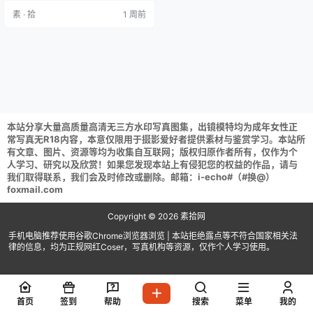
摄影 NO.150 袜足摄影 2026 新年礼
素 · 拾
1 周前
包1 [111P1V 1.89GB] 誉铭摄影 NO.1
49 袜足摄影 2024年第09期作品 [9
0P1V 1.46GB] …
本站分享大量高质量高清无三方水印写真图集，出镜模特均为成年女性正
常写真无R18内容，本意仅限用于摄影爱好者提供素材与鉴赏学习。本站所
有文章、图片、资源等均为收集自互联网；版权归原作者所有，仅作为个
人学习、研究以及欣赏！如果您发现本站上有侵犯您的权益的作品，请与
我们取得联系，我们会及时修改或删除。邮箱：i-echo#（#换@）
foxmail.com
Copyright © 2026
素拾网
手机电脑推荐使用谷歌Chrome浏览器浏览 | 本站拒绝露点等不符合国家相关法
律的信息，均为正规网红Coser，写真机构等资源，仅作个人学习使用。
首页
签到
帮助
搜索
菜单
我的