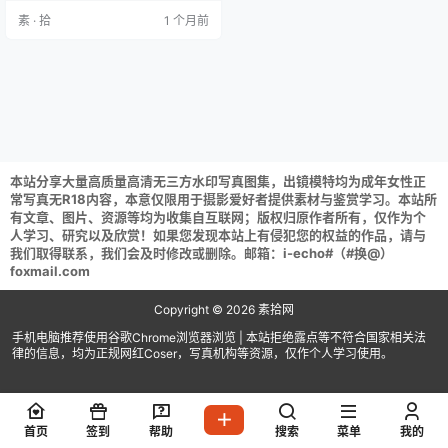
[50P 250M]葛生w NO.019 透视吊
素 · 拾
1 个月前
带一体黑丝内衣 [16P 25M]葛生w N
O.018 真空玫瑰 [11P1V 30M]葛生
w NO.017 尼尔机械…
本站分享大量高质量高清无三方水印写真图集，出镜模特均为成年女性正
常写真无R18内容，本意仅限用于摄影爱好者提供素材与鉴赏学习。本站所
有文章、图片、资源等均为收集自互联网；版权归原作者所有，仅作为个
人学习、研究以及欣赏！如果您发现本站上有侵犯您的权益的作品，请与
我们取得联系，我们会及时修改或删除。邮箱：i-echo#（#换@）
foxmail.com
Copyright © 2026
素拾网
手机电脑推荐使用谷歌Chrome浏览器浏览 | 本站拒绝露点等不符合国家相关法
律的信息，均为正规网红Coser，写真机构等资源，仅作个人学习使用。
首页
签到
帮助
搜索
菜单
我的