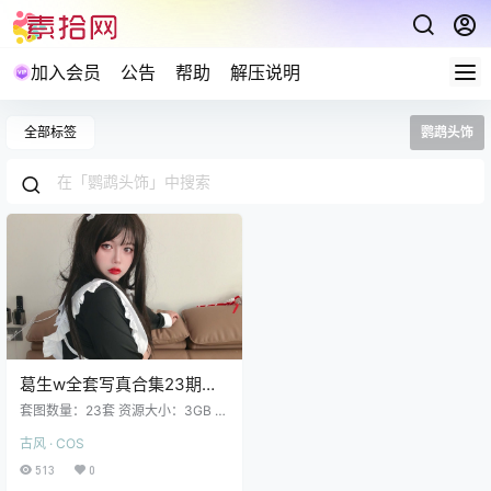
加入会员
公告
帮助
解压说明
全部标签
鹦鹉头饰
葛生w全套写真合集23期
3GB高清无水印下载
套图数量：23套 资源大小：3GB 葛
生w NO.023 蓝毛衣 [41P 118M]葛
古风 · COS
生w NO.022 苗疆情蛊 [13P1V 92M
B]葛生w NO.021 2b小恶魔 [29P 54
513
0
0MB]葛生w NO.020 阿尔维纳修女