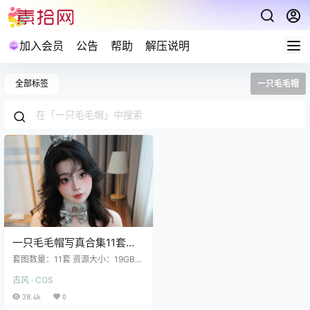
加入会员
公告
帮助
解压说明
全部标签
一只毛毛帽
一只毛毛帽写真合集11套
19GB
套图数量：11套 资源大小：19GB
一只毛毛帽 NO.011 26年03月 月票
古风 · COS
[62P 1.03GB]一只毛毛帽 NO.010 2
026年01月月票 [72P1V 1.37GB]一
38.4k
0
只毛毛帽 NO.009 午后浴室 [50P8V