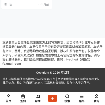
2.07GB]一只毛毛帽 NO.008 开帘双
素 · 拾
1 个月前
珠 [55P 1.15GB]一只毛毛帽 NO.007
魔女之夜 [105P2V 1.89GB]一只毛
毛帽 NO.006 …
本站分享大量高质量高清无三方水印写真图集，出镜模特均为成年女性正
常写真无R18内容，本意仅限用于摄影爱好者提供素材与鉴赏学习。本站所
有文章、图片、资源等均为收集自互联网；版权归原作者所有，仅作为个
人学习、研究以及欣赏！如果您发现本站上有侵犯您的权益的作品，请与
我们取得联系，我们会及时修改或删除。邮箱：i-echo#（#换@）
foxmail.com
Copyright © 2026
素拾网
手机电脑推荐使用谷歌Chrome浏览器浏览 | 本站拒绝露点等不符合国家相关法
律的信息，均为正规网红Coser，写真机构等资源，仅作个人学习使用。
首页
签到
帮助
搜索
菜单
我的