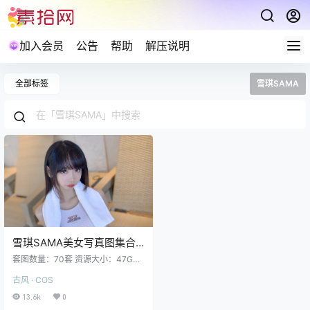
加入会员
公告
帮助
解压说明
全部标签
雪琪SAMA
雪琪SAMA美女写真图集合
集下载70套 47GB
套图数量：70套 资源大小：47GB
更新： 雪琪SAMA NO.070 牛牛女
古风 · COS
仆 [55P1V 1.16GB] 完整版目录 雪琪
SAMA NO.069 刻晴 [50P1V 3.27G
13.6k
0
B] 雪琪SAMA NO.068 裸足 [50P4