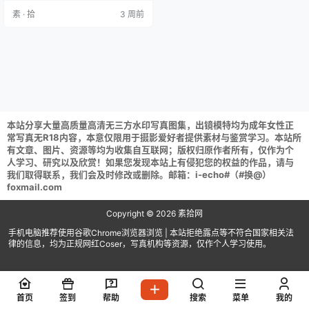
V 1.09G] 雪琪SAMA NO.067 2025.
素 · 拾
3 周前
Vol.42.制服姐姐 [71P1V 3.84GB]
雪琪SAMA NO.066 连体机械猫[58
P-1V-1…
本站分享大量高质量高清无三方水印写真图集，出镜模特均为成年女性正
常写真无R18内容，本意仅限用于摄影爱好者提供素材与鉴赏学习。本站所
有文章、图片、资源等均为收集自互联网；版权归原作者所有，仅作为个
人学习、研究以及欣赏！如果您发现本站上有侵犯您的权益的作品，请与
我们取得联系，我们会及时修改或删除。邮箱：i-echo#（#换@）
foxmail.com
Copyright © 2026
素拾网
手机电脑推荐使用谷歌Chrome浏览器浏览 | 本站拒绝露点等不符合国家相关法
律的信息，均为正规网红Coser，写真机构等资源，仅作个人学习使用。
首页
签到
帮助
搜索
菜单
我的