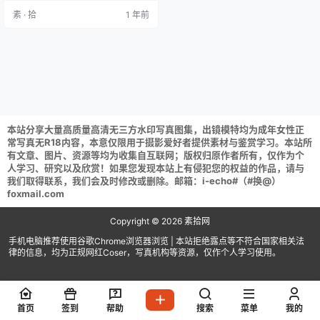
80MB] 许岚LAN NO.033 OL [54P
素 · 拾
1 年前
2V 875MB] 许岚LAN NO.032 粉色
长裙 [40P-296MB] 许岚LAN NO.0
31 俄罗斯方块 纯欲…
本站分享大量高质量高清无三方水印写真图集，出镜模特均为成年女性正
常写真无R18内容，本意仅限用于摄影爱好者提供素材与鉴赏学习。本站所
有文章、图片、资源等均为收集自互联网；版权归原作者所有，仅作为个
人学习、研究以及欣赏！如果您发现本站上有侵犯您的权益的作品，请与
我们取得联系，我们会及时修改或删除。邮箱：i-echo#（#换@）
foxmail.com
Copyright © 2026
素拾网
手机电脑推荐使用谷歌Chrome浏览器浏览 | 本站拒绝露点等不符合国家相关法
律的信息，均为正规网红Coser，写真机构等资源，仅作个人学习使用。
首页
签到
帮助
搜索
菜单
我的