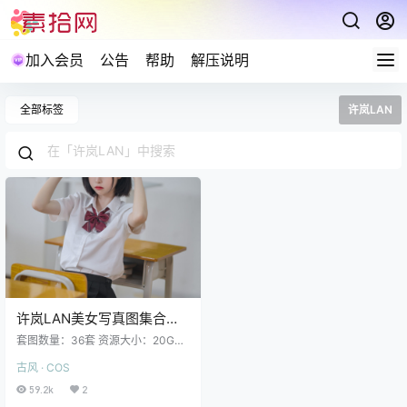
加入会员
公告
帮助
解压说明
全部标签
许岚LAN
许岚LAN美女写真图集合集
下载36套 20GB
套图数量：36套 资源大小：20GB
更新： 许岚LAN NO.036 紫韵人妻
古风 · COS
[28P 448M] 完整版菜单 许岚LAN
NO.035 醉酒OL [60P2V 760MB]
59.2k
2
许岚LAN NO.034 晨间女友 [40P 5