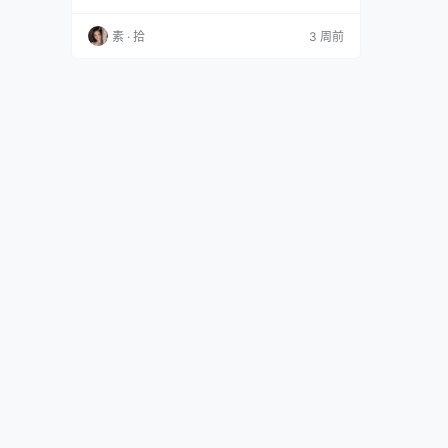
野太太 NO.006 原神 菈乌玛 [27P 461.09 MB]前
野太太 NO.005 玉玲珑 [86P 1.42 GB]前野太太
素 · 拾
3 周前
NO.004 蔚蓝档案 一之濑明日奈 兔女郎 [31P 1.
00 GB]前野太太 NO.…