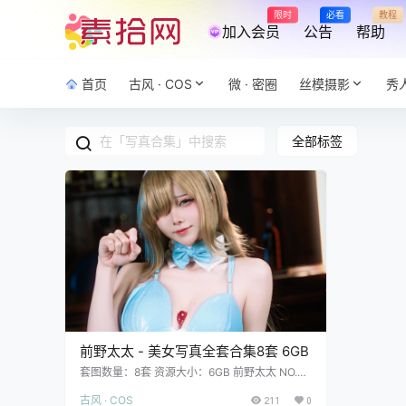
限时
必看
教程
加入会员
公告
帮助
首页
古风 · COS
微 · 密圈
丝模摄影
秀
全部标签
前野太太 - 美女写真全套合集8套 6GB
套图数量：8套 资源大小：6GB 前野太太 NO.00
8 碧蓝航线 能代 女仆 [39P 202MB]前野太太 N
古风 · COS
O.007 碧蓝航线 约克城 兔女郎 [11P 1.95GB]前
211
0