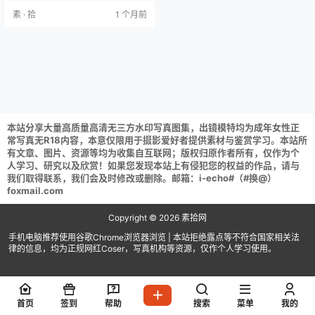
容仔咕咕咕w NO.041 为师的爱犬
素 · 拾
1 个月前
[50P 472M] 小容仔咕咕咕w NO.04
0 蔚蓝档案 春原瞬 [40P 272M] 小
容仔咕咕咕w NO.039 圣诞特辑 [35
P 198M] 小…
本站分享大量高质量高清无三方水印写真图集，出镜模特均为成年女性正
常写真无R18内容，本意仅限用于摄影爱好者提供素材与鉴赏学习。本站所
有文章、图片、资源等均为收集自互联网；版权归原作者所有，仅作为个
人学习、研究以及欣赏！如果您发现本站上有侵犯您的权益的作品，请与
我们取得联系，我们会及时修改或删除。邮箱：i-echo#（#换@）
foxmail.com
Copyright © 2026
素拾网
手机电脑推荐使用谷歌Chrome浏览器浏览 | 本站拒绝露点等不符合国家相关法
律的信息，均为正规网红Coser，写真机构等资源，仅作个人学习使用。
首页
签到
帮助
搜索
菜单
我的