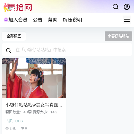
加入会员
公告
帮助
解压说明
全部标签
小容仔咕咕咕
小容仔咕咕咕w美女写真图
集合集下载43套 14GB
套图数量：43套 资源大小：14GB
更新： 小容仔咕咕咕w NO.043 小
古风 · COS
百合兔女郎同人 [40P 218M] 完整
版目录 小容仔咕咕咕w NO.042 学
2.4k
0
园默示录 毒岛冴子 [42P 622M] 小