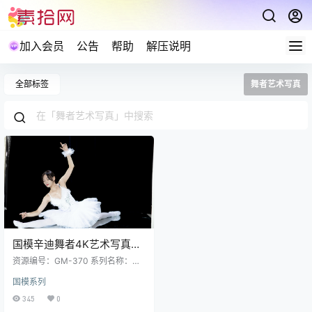
加入会员
公告
帮助
解压说明
全部标签
舞者艺术写真
国模辛迪舞者4K艺术写真
560P下载 3.5GB
资源编号：GM-370 系列名称：国
模 套图数量：560P 资源大小：3.5
国模系列
GB GM-370 国模 辛迪 舞者 私拍 [5
60P 3.47GB] 解压说明：下载完成,
345
0
后缀修改为7z在进行解压 (tar格式