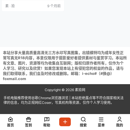
直接解压) 解压攻略：常见问题说明
素 · 拾
9 个月前
资源请获取后不要在线解压,请保存
到自己的网盘下载享用！
本站分享大量高质量高清无三方水印写真图集，出镜模特均为成年女性正
常写真无R18内容，本意仅限用于摄影爱好者提供素材与鉴赏学习。本站所
有文章、图片、资源等均为收集自互联网；版权归原作者所有，仅作为个
人学习、研究以及欣赏！如果您发现本站上有侵犯您的权益的作品，请与
我们取得联系，我们会及时修改或删除。邮箱：i-echo#（#换@）
foxmail.com
Copyright © 2026
素拾网
手机电脑推荐使用谷歌Chrome浏览器浏览 | 本站拒绝露点等不符合国家相关法
律的信息，均为正规网红Coser，写真机构等资源，仅作个人学习使用。
首页
签到
帮助
搜索
菜单
我的