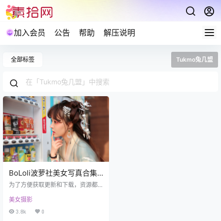
加入会员
公告
帮助
解压说明
全部标签
Tukmo兔几盟
BoLoli波萝社美女写真合集
打包下载229套 57.9GB
为了方便获取更新和下载，资源都
是分期打包，有对应序号。 爱护资
美女摄影
源禁止在线解压及盗链分享，包括
不限制于保存到自己网盘也禁止在
3.8k
0
线解压。 BoLoLi波萝社 Vol.001 柳