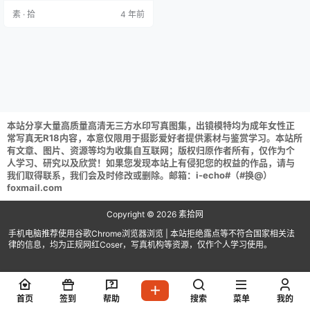
侑绮 (71P+335M) BoLoLi波萝社 V
素 · 拾
4 年前
ol.002 夏美酱 (42P+566M) BoLoLi
波萝社 Vol.003 cake小甜心 (42P+
370M) BoLoLi波萝社 Vol.004 猫九
酱Sakura (41…
本站分享大量高质量高清无三方水印写真图集，出镜模特均为成年女性正
常写真无R18内容，本意仅限用于摄影爱好者提供素材与鉴赏学习。本站所
有文章、图片、资源等均为收集自互联网；版权归原作者所有，仅作为个
人学习、研究以及欣赏！如果您发现本站上有侵犯您的权益的作品，请与
我们取得联系，我们会及时修改或删除。邮箱：i-echo#（#换@）
foxmail.com
Copyright © 2026
素拾网
手机电脑推荐使用谷歌Chrome浏览器浏览 | 本站拒绝露点等不符合国家相关法
律的信息，均为正规网红Coser，写真机构等资源，仅作个人学习使用。
首页
签到
帮助
搜索
菜单
我的