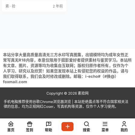
6+1P／617MB) XIUREN秀人网 20
素 · 拾
2 年前
21.09.17 NO.3965 summer宝宝(75
+1P／823MB) XIUREN秀人网 202
1.09.29 NO.4016 summer宝宝(54+
…
本站分享大量高质量高清无三方水印写真图集，出镜模特均为成年女性正
常写真无R18内容，本意仅限用于摄影爱好者提供素材与鉴赏学习。本站所
有文章、图片、资源等均为收集自互联网；版权归原作者所有，仅作为个
人学习、研究以及欣赏！如果您发现本站上有侵犯您的权益的作品，请与
我们取得联系，我们会及时修改或删除。邮箱：i-echo#（#换@）
foxmail.com
Copyright © 2026
素拾网
手机电脑推荐使用谷歌Chrome浏览器浏览 | 本站拒绝露点等不符合国家相关法
律的信息，均为正规网红Coser，写真机构等资源，仅作个人学习使用。
首页
签到
帮助
搜索
菜单
我的