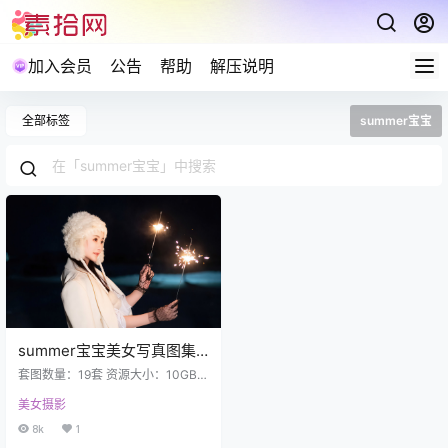
加入会员
公告
帮助
解压说明
全部标签
summer宝宝
summer宝宝美女写真图集
下载19套 10GB
套图数量：19套 资源大小：10GB
爱护资源禁止在线解压及盗链分
美女摄影
享，包括不限制于保存到自己网盘
也禁止在线解压。 XIUREN秀人网 2
8k
1
021.09.09 NO.3918 summer宝宝(6