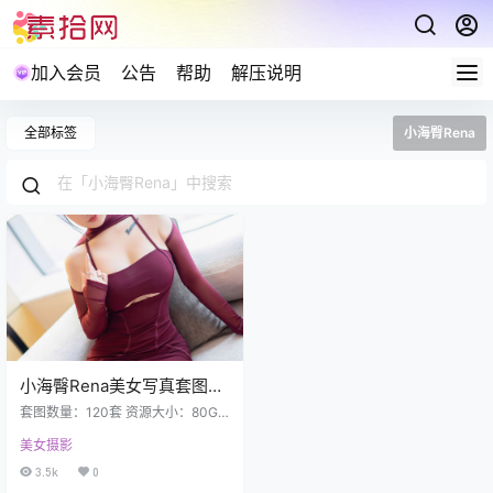
加入会员
公告
帮助
解压说明
全部标签
小海臀Rena
小海臀Rena美女写真套图合
集下载120套 80GB
套图数量：120套 资源大小：80GB
更新： YOUMI尤蜜荟 2025.06.12 V
美女摄影
OL.1141 小海臀Rena [55P 501.58
MB] 完整版菜单 HuaYang花漾 202
3.5k
0
5.05.14 VOL.639 小海臀Rena [72P