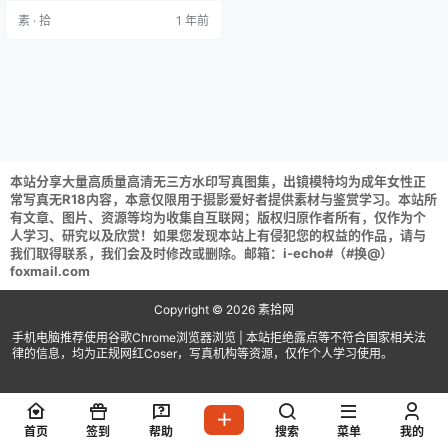
720.35 MB] HuaYang花漾 2025.0
素 · 拾
1 年前
4.24 VOL.637 小海臀Rena 诱人丝
袜 [52P 532.49 MB] HuaYan…
本站分享大量高质量高清无三方水印写真图集，出镜模特均为成年女性正
常写真无R18内容，本意仅限用于摄影爱好者提供素材与鉴赏学习。本站所
有文章、图片、资源等均为收集自互联网；版权归原作者所有，仅作为个
人学习、研究以及欣赏！如果您发现本站上有侵犯您的权益的作品，请与
我们取得联系，我们会及时修改或删除。邮箱：i-echo#（#换@）
foxmail.com
Copyright © 2026
素拾网
手机电脑推荐使用谷歌Chrome浏览器浏览 | 本站拒绝露点等不符合国家相关法
律的信息，均为正规网红Coser，写真机构等资源，仅作个人学习使用。
首页
签到
帮助
搜索
菜单
我的