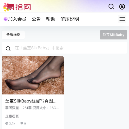
加入会员
公告
帮助
解压说明
全部标签
丝宝SilkBaby
丝宝SilkBaby絲寶写真图集
合集下载261套 16GB
套图数量：261套 资源大小：16GB
爱护资源禁止在线解压及盗链分
丝模摄影
享，包括不限制于保存到自己网盘
也禁止在线解压。 目录登录可见解
3.1k
0
压说明：下载完成,后缀修改为7z在