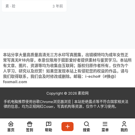
进行解压 (tar格式直接解压) 解压攻
素 · 拾
3 年前
略：常见问题说明 百度云盘阿里云
盘资源请获取后不要在线解压,请保
存到自己的网盘下载享用！
本站分享大量高质量高清无三方水印写真图集，出镜模特均为成年女性正
常写真无R18内容，本意仅限用于摄影爱好者提供素材与鉴赏学习。本站所
有文章、图片、资源等均为收集自互联网；版权归原作者所有，仅作为个
人学习、研究以及欣赏！如果您发现本站上有侵犯您的权益的作品，请与
我们取得联系，我们会及时修改或删除。邮箱：i-echo#（#换@）
foxmail.com
Copyright © 2026
素拾网
手机电脑推荐使用谷歌Chrome浏览器浏览 | 本站拒绝露点等不符合国家相关法
律的信息，均为正规网红Coser，写真机构等资源，仅作个人学习使用。
首页
签到
帮助
搜索
菜单
我的