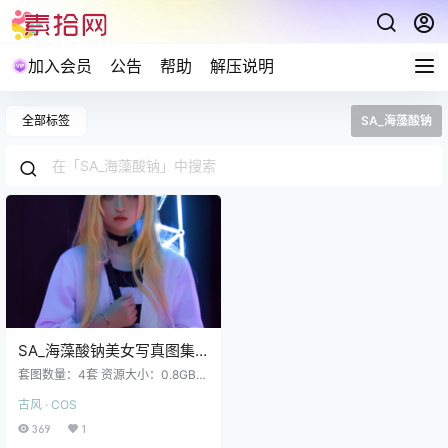
加入会员
公告
帮助
解压说明
全部标签
SA_海藻酸钠
SA_海藻酸钠美女写真图集
合集下载4套48P 0.8GB
套图数量：4套 资源大小：0.8GB
爱护资源禁止在线解压及盗链分
古风 · COS
享，包括不限制于保存到自己网盘
也禁止在线解压。 SA_海藻酸钠 NO.
369
1
001 阿福jk (9P-232MB) SA_海藻酸