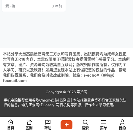
钠 NO.002 Ray (9P-256MB) SA_海
素 · 拾
3 年前
藻酸钠 NO.003 阿福泳装 (9P-26M
B) SA_海藻酸钠 NO.004 神乐七奈
星期一的慵懒 [21P-200MB] 解压说
明：下载完成,后缀修…
本站分享大量高质量高清无三方水印写真图集，出镜模特均为成年女性正
常写真无R18内容，本意仅限用于摄影爱好者提供素材与鉴赏学习。本站所
有文章、图片、资源等均为收集自互联网；版权归原作者所有，仅作为个
人学习、研究以及欣赏！如果您发现本站上有侵犯您的权益的作品，请与
我们取得联系，我们会及时修改或删除。邮箱：i-echo#（#换@）
foxmail.com
Copyright © 2026
素拾网
手机电脑推荐使用谷歌Chrome浏览器浏览 | 本站拒绝露点等不符合国家相关法
律的信息，均为正规网红Coser，写真机构等资源，仅作个人学习使用。
首页
签到
帮助
搜索
菜单
我的