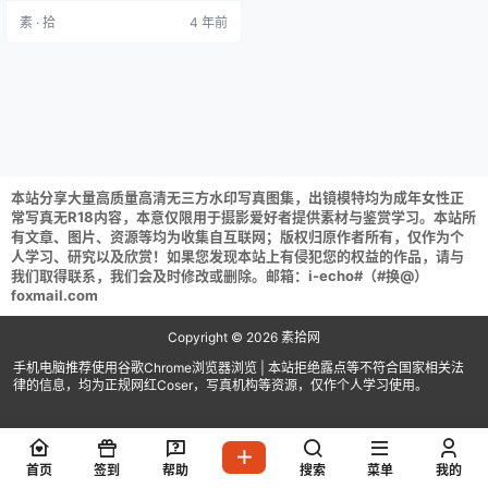
下载完成,后缀修改为7z在进行解压
素 · 拾
4 年前
(tar格式直接解压) 解压攻略：资源
解压等常见问题说明 百度云盘阿里
云盘资源请获取后不要在线解压,请
保存到自己的网盘下载享用！
本站分享大量高质量高清无三方水印写真图集，出镜模特均为成年女性正
常写真无R18内容，本意仅限用于摄影爱好者提供素材与鉴赏学习。本站所
有文章、图片、资源等均为收集自互联网；版权归原作者所有，仅作为个
人学习、研究以及欣赏！如果您发现本站上有侵犯您的权益的作品，请与
我们取得联系，我们会及时修改或删除。邮箱：i-echo#（#换@）
foxmail.com
Copyright © 2026
素拾网
手机电脑推荐使用谷歌Chrome浏览器浏览 | 本站拒绝露点等不符合国家相关法
律的信息，均为正规网红Coser，写真机构等资源，仅作个人学习使用。
首页
签到
帮助
搜索
菜单
我的