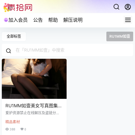
加入会员
公告
帮助
解压说明
全部标签
RU1MM如壹
RU1MM如壹美女写真图集打
包下载13041P 30GB
爱护资源禁止在线解压及盗链分
享，包括不限制于保存到自己网盘
精品素材
也禁止在线解压。 本合集包含写真0
01-331 视频001-223 稀有VIP套图
388
0
15期 稀有VIP视频12套 解压说明：