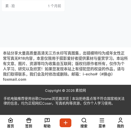
aku NO.052 Cos邋遢小猫Messy Ki
素 · 拾
1 个月前
tty [54P 471M] 落落Raku NO.051
宵暗神乐 [32P 458M] 落落Raku N
O…
本站分享大量高质量高清无三方水印写真图集，出镜模特均为成年女性正
常写真无R18内容，本意仅限用于摄影爱好者提供素材与鉴赏学习。本站所
有文章、图片、资源等均为收集自互联网；版权归原作者所有，仅作为个
人学习、研究以及欣赏！如果您发现本站上有侵犯您的权益的作品，请与
我们取得联系，我们会及时修改或删除。邮箱：i-echo#（#换@）
foxmail.com
Copyright © 2026
素拾网
手机电脑推荐使用谷歌Chrome浏览器浏览 | 本站拒绝露点等不符合国家相关法
律的信息，均为正规网红Coser，写真机构等资源，仅作个人学习使用。
首页
签到
帮助
搜索
菜单
我的