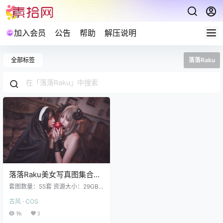
加入会员
公告
帮助
解压说明
全部标签
落落Raku
落落Raku美女写真图集合集
打包下载55套 29GB
套图数量：55套 资源大小：29GB
落落Raku NO.055 黑丝逆兔女郎 [5
古风 · COS
3P 522M] 落落Raku NO.054 莉莉
丝 [50P 871MB] 落落Raku NO.053
9k
3
Malymoon銀狐 [19P 330M] 落落R