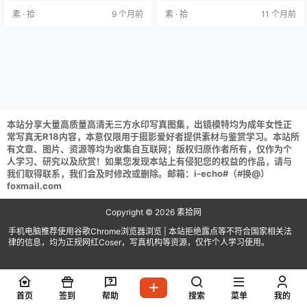
(tar格式直接解压) 解压攻略：常见
为7z在进行解压 (tar格式直接解压)
素 · 拾
9 个月前
素 · 拾
11 个月前
问题说明 资源请获取后不要在线解
解压攻略：常见问题说明 资源请获
压,请保存到自己的网盘下载享用！
取后不要在线解压,请保存到自己的
网盘下载享用！
本站分享大量高质量高清无三方水印写真图集，出镜模特均为成年女性正
常写真无R18内容，本意仅限用于摄影爱好者提供素材与鉴赏学习。本站所
有文章、图片、资源等均为收集自互联网；版权归原作者所有，仅作为个
人学习、研究以及欣赏！如果您发现本站上有侵犯您的权益的作品，请与
我们取得联系，我们会及时修改或删除。邮箱：i-echo#（#换@）
foxmail.com
Copyright © 2026
素拾网
手机电脑推荐使用谷歌Chrome浏览器浏览 | 本站拒绝露点等不符合国家相关法
律的信息，均为正规网红Coser，写真机构等资源，仅作个人学习使用。
首页
签到
帮助
搜索
菜单
我的