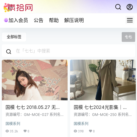
加入会员
公告
帮助
解压说明
全部标签
七七
国模 七七 2018.05.27 无水
国模 七七2024光影集｜
印4K私拍写真763P3V
1291P 6GB 2K超清 人体美
资源编号：GM-MOE-027 系列名
资源编号：GM-MOE-250 系列名
6.16GB
称：国模 套图数量：763P3V 资源
学参考
称：国模 套图数量：1291P 资源大
国模系列
国模系列
大小：6.16GB 预览图经过裁剪压
小：6GB GM-MOE-250 国模 七七
缩，包内为原图无水印 解压说明：
2024.11.08 大尺度 私拍 2K [1291P
35.2k
0
398
0
下载完成,后缀修改为7z在进行解压
6GB] 解压说明：下载完成,后缀修改