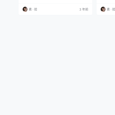
素 · 拾
3 年前
素 · 