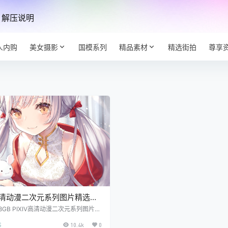
解压说明
人内购
美女摄影
国模系列
精品素材
精选街拍
尊享
V高清动漫二次元系列图片精选合
15887P 38GB
 38GB PIXIV高清动漫二次元系列图片精
下载之2020-2021
S
10.4k
0