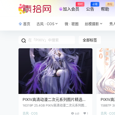
限时
必看
教程
加入会员
公告
帮助
首页
古风 · COS
微 · 密圈
丝模摄影
秀
全部标签
PIXIV高清动漫二次元系列图片精选合
PIXI
集打包下载16319P 25.4GB
集打包下载
16319P 25.4GB PIXIV高清动漫二次元系列图片
15887P
精选合集打包下载之2018-2019
选合集打包
古风 · COS
古风 · CO
440
1