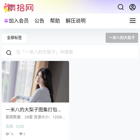
加入会员
公告
帮助
解压说明
全部标签
一米八的大梨子
一米八的大梨子图集打包下
载38套 12GB
套图数量：38套 资源大小：12GB
一米八的大梨子 NO.038 圣姨和服
古风 · COS
[18P 176MB] 一米八的大梨子 NO.0
37 复活黑 [27P 132MB] 一米八的
7k
0
大梨子 NO.036 宫本女仆 [19P 16M