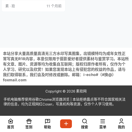
B] 一米八的大梨子 NO.035 复活白
素 · 拾
11 个月前
[23P 177MB] 一米八的大梨子 NO.0
34 吊带袜女仆 [13P 46MB] 一米八
的大梨子 NO.033 大凤和服 [31P…
本站分享大量高质量高清无三方水印写真图集，出镜模特均为成年女性正
常写真无R18内容，本意仅限用于摄影爱好者提供素材与鉴赏学习。本站所
有文章、图片、资源等均为收集自互联网；版权归原作者所有，仅作为个
人学习、研究以及欣赏！如果您发现本站上有侵犯您的权益的作品，请与
我们取得联系，我们会及时修改或删除。邮箱：i-echo#（#换@）
foxmail.com
Copyright © 2026
素拾网
手机电脑推荐使用谷歌Chrome浏览器浏览 | 本站拒绝露点等不符合国家相关法
律的信息，均为正规网红Coser，写真机构等资源，仅作个人学习使用。
首页
签到
帮助
搜索
菜单
我的