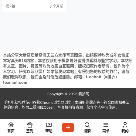
取后不要在线解压,请保存到自己的
素 · 拾
8 个月前
网盘下载享用！
本站分享大量高质量高清无三方水印写真图集，出镜模特均为成年女性正
常写真无R18内容，本意仅限用于摄影爱好者提供素材与鉴赏学习。本站所
有文章、图片、资源等均为收集自互联网；版权归原作者所有，仅作为个
人学习、研究以及欣赏！如果您发现本站上有侵犯您的权益的作品，请与
我们取得联系，我们会及时修改或删除。邮箱：i-echo#（#换@）
foxmail.com
Copyright © 2026
素拾网
手机电脑推荐使用谷歌Chrome浏览器浏览 | 本站拒绝露点等不符合国家相关法
律的信息，均为正规网红Coser，写真机构等资源，仅作个人学习使用。
首页
签到
帮助
搜索
菜单
我的