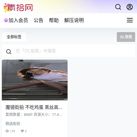
加入会员
公告
帮助
解压说明
全部标签
OL穿搭
魔镜街拍 不吃鸡蛋 黑丝高跟
皮裙白衬衫 866P 17.41GB
套图数量：866P 资源大小：17.4G
B 预览图经过裁剪压缩，包内为超清
精选街拍
原图 解压说明：下载完成,后缀修改
为7z在进行解压 (tar格式直接解压)
190
0
解压攻略：常见问题说明 资源请获