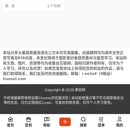
源请获取后不要在线解压,请保存到
素 · 拾
9 个月前
自己的网盘下载享用！
本站分享大量高质量高清无三方水印写真图集，出镜模特均为成年女性正
常写真无R18内容，本意仅限用于摄影爱好者提供素材与鉴赏学习。本站所
有文章、图片、资源等均为收集自互联网；版权归原作者所有，仅作为个
人学习、研究以及欣赏！如果您发现本站上有侵犯您的权益的作品，请与
我们取得联系，我们会及时修改或删除。邮箱：i-echo#（#换@）
foxmail.com
Copyright © 2026
素拾网
手机电脑推荐使用谷歌Chrome浏览器浏览 | 本站拒绝露点等不符合国家相关法
律的信息，均为正规网红Coser，写真机构等资源，仅作个人学习使用。
首页
签到
帮助
搜索
菜单
我的