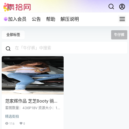
加入会员
公告
帮助
解压说明
全部标签
牛仔裤
范家辉作品 芝芝Booty 徜徉
[436P18V 11.8GB]
套图数量：436P18V 资源大小：11.
8GB 预览图经过裁剪压缩，包内为
精选街拍
原图无水印 解压说明：下载完成,后
缀修改为7z在进行解压 (tar格式直
116
0
接解压) 解压攻略：常见问题说明 资