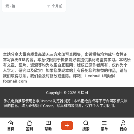
0P-440MB] Mozzi (모찌) NO.027
素 · 拾
11 个月前
Loozy Remedial class [205P／3…
本站分享大量高质量高清无三方水印写真图集，出镜模特均为成年女性正
常写真无R18内容，本意仅限用于摄影爱好者提供素材与鉴赏学习。本站所
有文章、图片、资源等均为收集自互联网；版权归原作者所有，仅作为个
人学习、研究以及欣赏！如果您发现本站上有侵犯您的权益的作品，请与
我们取得联系，我们会及时修改或删除。邮箱：i-echo#（#换@）
foxmail.com
Copyright © 2026
素拾网
手机电脑推荐使用谷歌Chrome浏览器浏览 | 本站拒绝露点等不符合国家相关法
律的信息，均为正规网红Coser，写真机构等资源，仅作个人学习使用。
首页
签到
帮助
搜索
菜单
我的