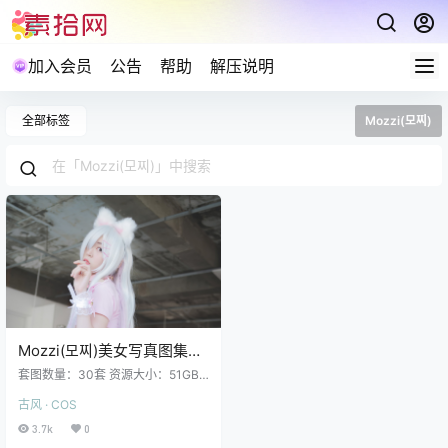
加入会员
公告
帮助
解压说明
全部标签
Mozzi(모찌)
Mozzi(모찌)美女写真图集打
包下载30套 51GB
套图数量：30套 资源大小：51GB
Mozzi (모찌) NO.030 A wet day [5
古风 · COS
4P3V 713MB] Mozzi (모찌) NO.02
9 Hardxxx time [143P 2.54GB] Mo
3.7k
0
zzi (모찌) NO.028 Pink & Yellow [8