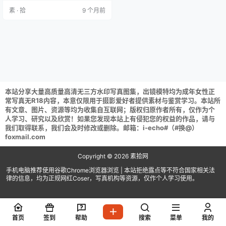
取后不要在线解压,请保存到自己的
素 · 拾
9 个月前
网盘下载享用！
本站分享大量高质量高清无三方水印写真图集，出镜模特均为成年女性正
常写真无R18内容，本意仅限用于摄影爱好者提供素材与鉴赏学习。本站所
有文章、图片、资源等均为收集自互联网；版权归原作者所有，仅作为个
人学习、研究以及欣赏！如果您发现本站上有侵犯您的权益的作品，请与
我们取得联系，我们会及时修改或删除。邮箱：i-echo#（#换@）
foxmail.com
Copyright © 2026
素拾网
手机电脑推荐使用谷歌Chrome浏览器浏览 | 本站拒绝露点等不符合国家相关法
律的信息，均为正规网红Coser，写真机构等资源，仅作个人学习使用。
首页
签到
帮助
搜索
菜单
我的