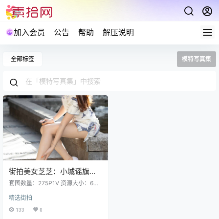
加入会员
公告
帮助
解压说明
全部标签
模特写真集
街拍美女芝芝：小城谣旗袍
系列高清图片视频 [275P1V
套图数量：275P1V 资源大小：6GB
6GB]
预览图经过裁剪压缩，包内为超清
精选街拍
原图 解压说明：下载完成,后缀修改
为7z在进行解压 (tar格式直接解压)
133
0
解压攻略：常见问题说明 资源请获