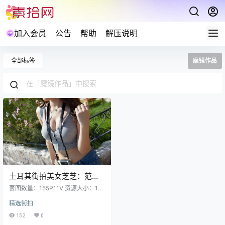
加入会员
公告
帮助
解压说明
全部标签
魔镜作品
土耳其街拍美女芝芝：范家
辉蓝色的土耳其系列高清
套图数量：155P11V 资源大小：12
[155P11V 12GB]
GB 预览图经过裁剪压缩，包内为超
精选街拍
清原图 解压说明：下载完成,后缀修
改为7z在进行解压 (tar格式直接解
152
0
压) 解压攻略：常见问题说明 资源请