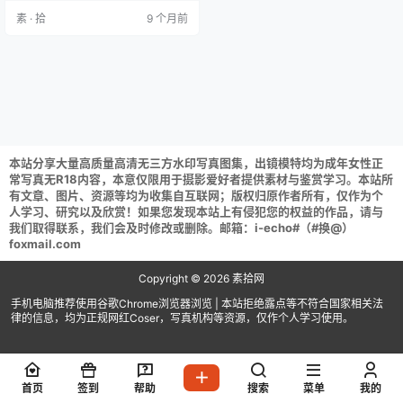
获取后不要在线解压,请保存到自己
素 · 拾
9 个月前
的网盘下载享用！
本站分享大量高质量高清无三方水印写真图集，出镜模特均为成年女性正
常写真无R18内容，本意仅限用于摄影爱好者提供素材与鉴赏学习。本站所
有文章、图片、资源等均为收集自互联网；版权归原作者所有，仅作为个
人学习、研究以及欣赏！如果您发现本站上有侵犯您的权益的作品，请与
我们取得联系，我们会及时修改或删除。邮箱：i-echo#（#换@）
foxmail.com
Copyright © 2026
素拾网
手机电脑推荐使用谷歌Chrome浏览器浏览 | 本站拒绝露点等不符合国家相关法
律的信息，均为正规网红Coser，写真机构等资源，仅作个人学习使用。
首页
签到
帮助
搜索
菜单
我的