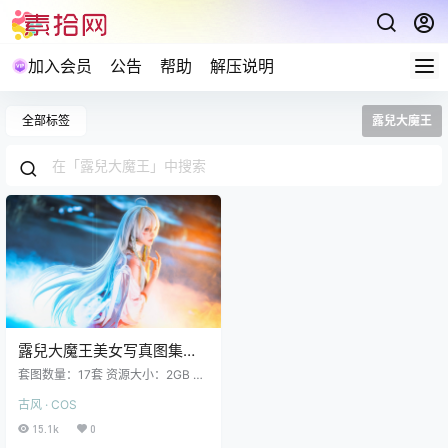
加入会员
公告
帮助
解压说明
全部标签
露兒大魔王
露兒大魔王美女写真图集下
载17套 2GB
套图数量：17套 资源大小：2GB 露
兒大魔王 NO.017 王者荣耀 嫦娥拒
古风 · COS
霜思[17P 69M] 露兒大魔王 NO.016
王者荣耀 艾琳 [14P-87.4 MB] 露兒
15.1k
0
大魔王 NO.015 碧蓝航线 武藏 [18P