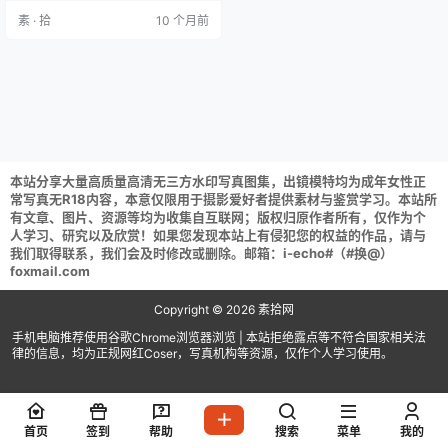
／88MB] 露兒大魔王 NO.014 千仞
素 · 拾
10 个月前
雪 [21P 135MB] 露兒大魔王 NO.01
3 雷电将军 [17P／95MB] 露兒大魔
王 NO.012 伊芙琳 [15P-14…
本站分享大量高质量高清无三方水印写真图集，出镜模特均为成年女性正
常写真无R18内容，本意仅限用于摄影爱好者提供素材与鉴赏学习。本站所
有文章、图片、资源等均为收集自互联网；版权归原作者所有，仅作为个
人学习、研究以及欣赏！如果您发现本站上有侵犯您的权益的作品，请与
我们取得联系，我们会及时修改或删除。邮箱：i-echo#（#换@）
foxmail.com
Copyright © 2026
素拾网
手机电脑推荐使用谷歌Chrome浏览器浏览 | 本站拒绝露点等不符合国家相关法
律的信息，均为正规网红Coser，写真机构等资源，仅作个人学习使用。
首页
签到
帮助
搜索
菜单
我的