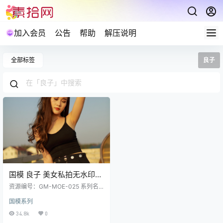
加入会员
公告
帮助
解压说明
全部标签
良子
国模 良子 美女私拍无水印写
真合集624P 2GB
资源编号：GM-MOE-025 系列名
称：国模 套图数量：624P 资源大
国模系列
小：2GB 预览图经过裁剪压缩，包
内为原图无水印 解压说明：下载完
34.8k
0
成,后缀修改为7z在进行解压 (tar格