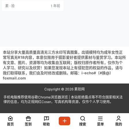
式直接解压) 解压攻略：常见问题说
素 · 拾
1 年前
明 资源请获取后不要在线解压,请保
存到自己的网盘下载享用！
本站分享大量高质量高清无三方水印写真图集，出镜模特均为成年女性正
常写真无R18内容，本意仅限用于摄影爱好者提供素材与鉴赏学习。本站所
有文章、图片、资源等均为收集自互联网；版权归原作者所有，仅作为个
人学习、研究以及欣赏！如果您发现本站上有侵犯您的权益的作品，请与
我们取得联系，我们会及时修改或删除。邮箱：i-echo#（#换@）
foxmail.com
Copyright © 2026
素拾网
手机电脑推荐使用谷歌Chrome浏览器浏览 | 本站拒绝露点等不符合国家相关法
律的信息，均为正规网红Coser，写真机构等资源，仅作个人学习使用。
首页
签到
帮助
搜索
菜单
我的