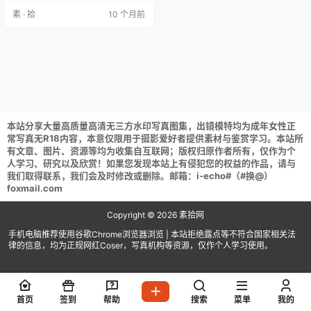
剪发 泡泡纸 [MOV 4.12GB] 芝士好
素 · 拾
10 个月前
椰 NO.107 20240628 【128】桃小
坞艾莉儿白[2P2V-0.96GB] 芝士好
椰 NO.106 20240624 【…
本站分享大量高质量高清无三方水印写真图集，出镜模特均为成年女性正
常写真无R18内容，本意仅限用于摄影爱好者提供素材与鉴赏学习。本站所
有文章、图片、资源等均为收集自互联网；版权归原作者所有，仅作为个
人学习、研究以及欣赏！如果您发现本站上有侵犯您的权益的作品，请与
我们取得联系，我们会及时修改或删除。邮箱：i-echo#（#换@）
foxmail.com
Copyright © 2026
素拾网
手机电脑推荐使用谷歌Chrome浏览器浏览 | 本站拒绝露点等不符合国家相关法
律的信息，均为正规网红Coser，写真机构等资源，仅作个人学习使用。
首页
签到
帮助
搜索
菜单
我的