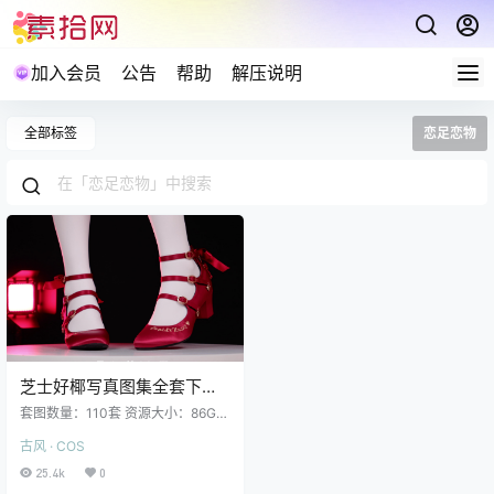
加入会员
公告
帮助
解压说明
全部标签
恋足恋物
芝士好椰写真图集全套下载
110期 86GB
套图数量：110套 资源大小：86GB
芝士好椰 NO.110 夏蔷薇网袜搭配 [7
古风 · COS
P 129MB] 芝士好椰 NO.109 涞觅 牛
奶吐司光腿神器 [4P 30MB] 芝士好
25.4k
0
椰 NO.108 赛博摸头 写画 掏耳 刷头