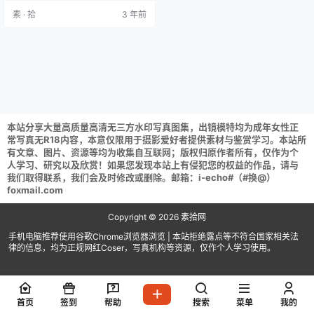
+1P／670MB) HuaYang花漾 2021.
素 · 拾
3 年前
06.07 VOL.411 蓝夏Akasha(50+1
P／604MB) HuaYang花漾 2022.0
9.20 VOL.513 蓝夏Akasha (…
本站分享大量高质量高清无三方水印写真图集，出镜模特均为成年女性正
常写真无R18内容，本意仅限用于摄影爱好者提供素材与鉴赏学习。本站所
有文章、图片、资源等均为收集自互联网；版权归原作者所有，仅作为个
人学习、研究以及欣赏！如果您发现本站上有侵犯您的权益的作品，请与
我们取得联系，我们会及时修改或删除。邮箱：i-echo#（#换@）
foxmail.com
Copyright © 2026
素拾网
手机电脑推荐使用谷歌Chrome浏览器浏览 | 本站拒绝露点等不符合国家相关法
律的信息，均为正规网红Coser，写真机构等资源，仅作个人学习使用。
首页
签到
帮助
搜索
菜单
我的