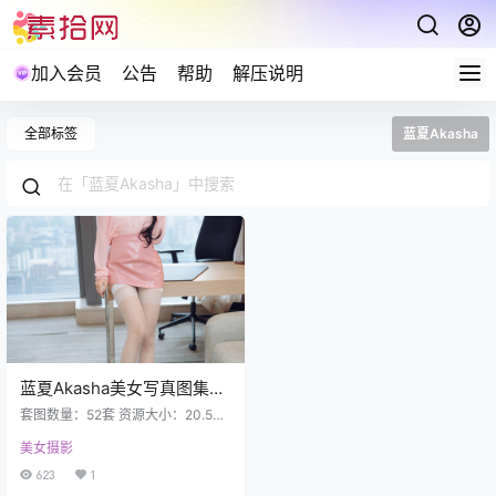
加入会员
公告
帮助
解压说明
全部标签
蓝夏Akasha
蓝夏Akasha美女写真图集合
集下载52套2878P 20.5GB
套图数量：52套 资源大小：20.5GB
爱护资源禁止在线解压及盗链分
美女摄影
享，包括不限制于保存到自己网盘
也禁止在线解压。 HuaYang花漾 20
623
1
21.05.20 VOL.405 蓝夏Akasha(56