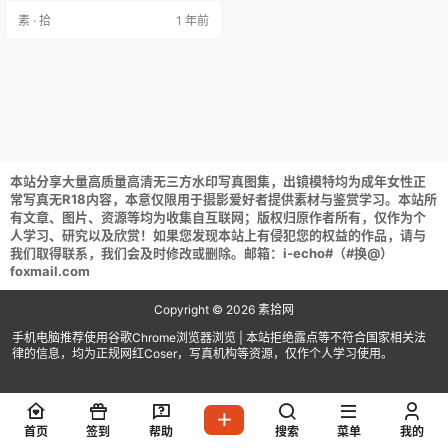
(tar格式直接解压) 解压攻略：常见
素 · 拾
1 年前
问题说明 资源请获取后不要在线解
压,请保存到自己的网盘下载享用！
本站分享大量高质量高清无三方水印写真图集，出镜模特均为成年女性正
常写真无R18内容，本意仅限用于摄影爱好者提供素材与鉴赏学习。本站所
有文章、图片、资源等均为收集自互联网；版权归原作者所有，仅作为个
人学习、研究以及欣赏！如果您发现本站上有侵犯您的权益的作品，请与
我们取得联系，我们会及时修改或删除。邮箱：i-echo#（#换@）
foxmail.com
Copyright © 2026
素拾网
手机电脑推荐使用谷歌Chrome浏览器浏览 | 本站拒绝露点等不符合国家相关法
律的信息，均为正规网红Coser，写真机构等资源，仅作个人学习使用。
首页
签到
帮助
搜索
菜单
我的