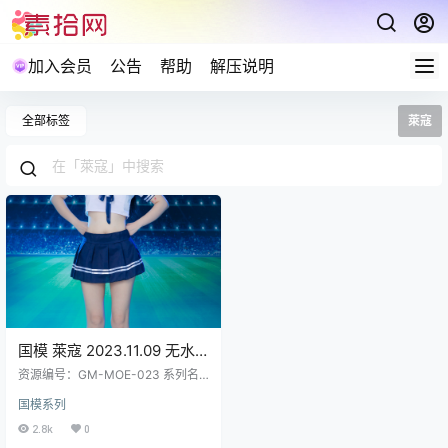
加入会员
公告
帮助
解压说明
全部标签
萊寇
国模 萊寇 2023.11.09 无水
印 4K私拍写真视图296P1V
资源编号：GM-MOE-023 系列名
2.44GB
称：国模 套图数量：296P1V 资源
国模系列
大小：2.44GB 预览图经过裁剪压
缩，包内为原图无水印 解压说明：
2.8k
0
下载完成,后缀修改为7z在进行解压