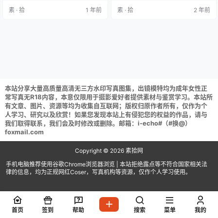
0MB] 江真真 内购无水印 5301 首
P607M) XIUREN秀人网 2022.08.1
素 · 拾
1 年前
素 · 拾
2 年前
部浴室 [80P 760MB] 解压说明：下
0 NO.5413 江真真 (70+1P632M) X
载完成,后缀修改为7z在进行解压 (ta
IUREN秀人网 2022.08…
r格式直接解压) 解压攻略：常见问题
说明 资源请获取后不要在线解…
本站分享大量高质量高清无三方水印写真图集，出镜模特均为成年女性正
常写真无R18内容，本意仅限用于摄影爱好者提供素材与鉴赏学习。本站所
有文章、图片、资源等均为收集自互联网；版权归原作者所有，仅作为个
人学习、研究以及欣赏！如果您发现本站上有侵犯您的权益的作品，请与
我们取得联系，我们会及时修改或删除。邮箱：i-echo#（#换@）
foxmail.com
Copyright © 2026
素拾网
手机电脑推荐使用谷歌Chrome浏览器浏览 | 本站拒绝露点等不符合国家相关法
律的信息，均为正规网红Coser，写真机构等资源，仅作个人学习使用。
首页
签到
帮助
搜索
菜单
我的