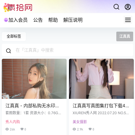
加入会员
公告
帮助
解压说明
全部标签
江真真
江真真 - 内部私购无水印写
江真真写真图集打包下载48
真套图1套 760MB
套 30GB
套图数量：1套 资源大小：0.76GB
XIUREN秀人网 2022.07.20 NO.53
江真真 NO.001 内购无水印 5301 首
01 江真真 新人 (75+1P732M) XIUR
秀人内购
美女摄影
部浴室 [80P 760MB] 预览图经过裁
EN秀人网 2022.07.27 No.5343 江
剪压缩，包内为原图无水印 江真真
真真 (80+1P669M) XIUREN秀人网
24k
0
2.9k
0
内购无水印 5301 首部浴室 [80P 76
2022.08.03 NO.5375 江真真 (71+1