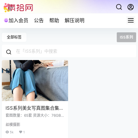
加入会员
公告
帮助
解压说明
全部标签
ISS系列
ISS系列美女写真图集合集下
载65套 76GB
套图数量：65套 资源大小：76GB
更新： ISS尤好物 NO.065 定制 大
丝模摄影
学生萌妹 [153P+1V／573MB] 完整
版目录 ISS尤好物 NO.064 诗微 收
5k
1
腰风衣[71P+1V／878MB] ISS尤好