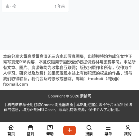
物 NO.063 佳瑜定制2 [134P1V 1.2
素 · 拾
1 年前
5GB] ISS尤好物 NO.062 佳瑜定制1
[148P1V 1GB] ISS系列 NO.061 20
24年8月份最新 夏夏开…
本站分享大量高质量高清无三方水印写真图集，出镜模特均为成年女性正
常写真无R18内容，本意仅限用于摄影爱好者提供素材与鉴赏学习。本站所
有文章、图片、资源等均为收集自互联网；版权归原作者所有，仅作为个
人学习、研究以及欣赏！如果您发现本站上有侵犯您的权益的作品，请与
我们取得联系，我们会及时修改或删除。邮箱：i-echo#（#换@）
foxmail.com
Copyright © 2026
素拾网
手机电脑推荐使用谷歌Chrome浏览器浏览 | 本站拒绝露点等不符合国家相关法
律的信息，均为正规网红Coser，写真机构等资源，仅作个人学习使用。
首页
签到
帮助
搜索
菜单
我的