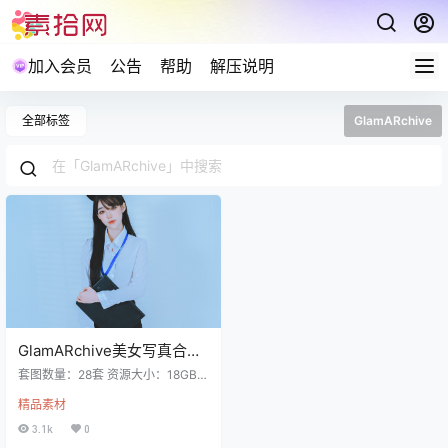
加入会员
公告
帮助
解压说明
全部标签
GlamARchive
GlamARchive美女写真合集
下载28套 18GB
套图数量：28套 资源大小：18GB
爱护资源禁止在线解压及盗链分
精品素材
享，包括不限制于保存到自己网盘
也禁止在线解压。 GlamARchive N
3.1k
0
O.001 BAEK SUL TANG NO.5 Bikin