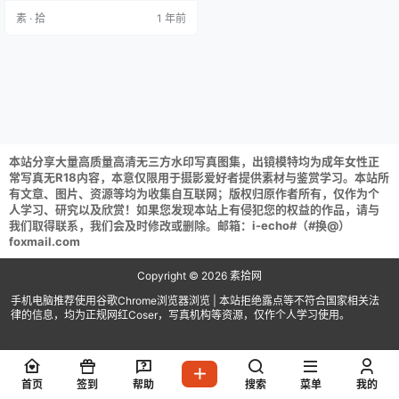
i Cow [55P／912MB] GlamARchiv
素 · 拾
1 年前
e NO.002 BAEK SUL TANG NO.6
CROBTOP & SKIRT [51P／676M
B] GlamARchive …
本站分享大量高质量高清无三方水印写真图集，出镜模特均为成年女性正
常写真无R18内容，本意仅限用于摄影爱好者提供素材与鉴赏学习。本站所
有文章、图片、资源等均为收集自互联网；版权归原作者所有，仅作为个
人学习、研究以及欣赏！如果您发现本站上有侵犯您的权益的作品，请与
我们取得联系，我们会及时修改或删除。邮箱：i-echo#（#换@）
foxmail.com
Copyright © 2026
素拾网
手机电脑推荐使用谷歌Chrome浏览器浏览 | 本站拒绝露点等不符合国家相关法
律的信息，均为正规网红Coser，写真机构等资源，仅作个人学习使用。
首页
签到
帮助
搜索
菜单
我的