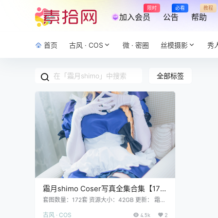
限时
必看
教程
加入会员
公告
帮助
首页
古风 · COS
微 · 密圈
丝模摄影
秀
全部标签
霜月shimo Coser写真全集合集【172
套 42GB超清打包下载】
套图数量：172套 资源大小：42GB 更新： 霜月
shimo NO.172 DL写真集 Dailyデイリーしも Vo
古风 · COS
l.04 [115P 145M] 霜月shimo NO.171 Azurlane
4.5k
2