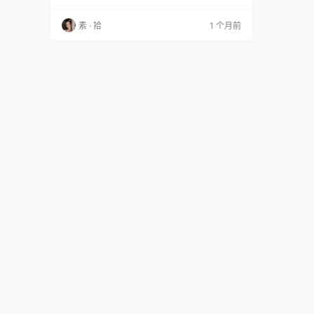
ShinaNO N+U [24P 123M] 霜月shimo NO.170
Original Maid 2026 [20P 50M] 霜月shimo NO.
素 · 拾
1 个月前
169 Bunny ShinaNO [20P…