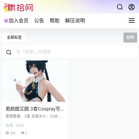
加入会员
公告
帮助
解压说明
全部标签
妃咲
君颜圆又圆 3套Cosplay写真
合集 3GB
套图数量：3套 资源大小：3GB 君
颜圆又圆 NO.003 toki女警同人 [10
古风 · COS
0P5V 818MB]君颜圆又圆 NO.002
龙华妃咲 [153P3V 1GB]君颜圆又圆
200
0
NO.001 妃咲护士同人 [101P1V 994