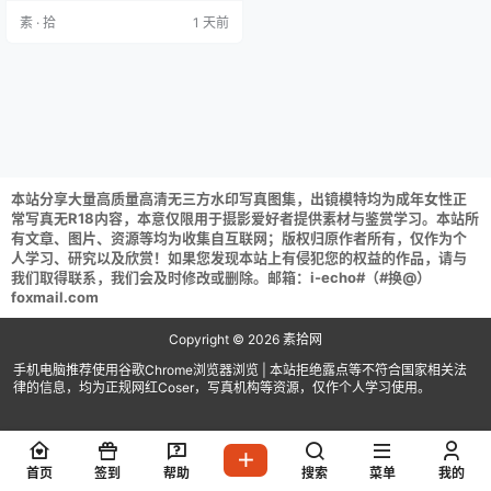
MB] 解压说明：下载完成,后缀修改
素 · 拾
1 天前
为7z在进行解压 (tar格式直接解压)
解压攻略：常见问题说明 资源请获
取后不要在线解压,请保存到自己的
网盘下载享用！
本站分享大量高质量高清无三方水印写真图集，出镜模特均为成年女性正
常写真无R18内容，本意仅限用于摄影爱好者提供素材与鉴赏学习。本站所
有文章、图片、资源等均为收集自互联网；版权归原作者所有，仅作为个
人学习、研究以及欣赏！如果您发现本站上有侵犯您的权益的作品，请与
我们取得联系，我们会及时修改或删除。邮箱：i-echo#（#换@）
foxmail.com
Copyright © 2026
素拾网
手机电脑推荐使用谷歌Chrome浏览器浏览 | 本站拒绝露点等不符合国家相关法
律的信息，均为正规网红Coser，写真机构等资源，仅作个人学习使用。
首页
签到
帮助
搜索
菜单
我的