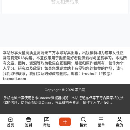
暂无相关结果
本站分享大量高质量高清无三方水印写真图集，出镜模特均为成年女性正
常写真无R18内容，本意仅限用于摄影爱好者提供素材与鉴赏学习。本站所
有文章、图片、资源等均为收集自互联网；版权归原作者所有，仅作为个
人学习、研究以及欣赏！如果您发现本站上有侵犯您的权益的作品，请与
我们取得联系，我们会及时修改或删除。邮箱：i-echo#（#换@）
foxmail.com
Copyright © 2026
素拾网
手机电脑推荐使用谷歌Chrome浏览器浏览 | 本站拒绝露点等不符合国家相关法
律的信息，均为正规网红Coser，写真机构等资源，仅作个人学习使用。
首页
签到
帮助
搜索
菜单
我的