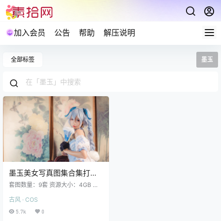
加入会员
公告
帮助
解压说明
全部标签
墨玉
墨玉美女写真图集合集打包
下载9套 4GB
套图数量：9套 资源大小：4GB 墨
玉-M NO.001 食铁兽旗袍 (25P-40
古风 · COS
1MB) 墨玉-M NO.002 高雄赛车 (3
4P-67MB) 墨玉-M NO.003 少女前
5.7k
0
线 pa15 (56P-666MB) 墨玉-M NO.