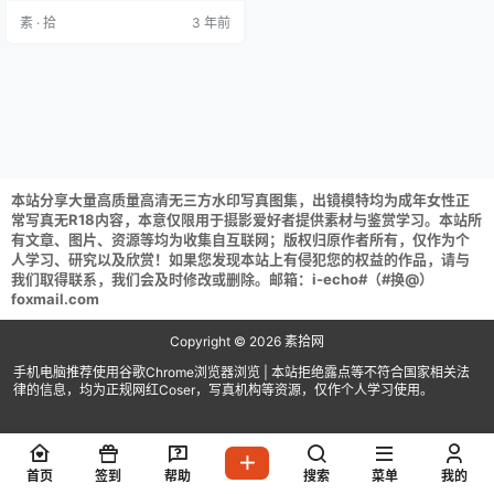
004 大凤 (38P-865MB) 墨玉-M N
素 · 拾
3 年前
O.005 玛修女仆 (40P-437MB) 墨
玉-M NO.006 爱宕 机车服 (55P-67
4MB) 墨玉-M…
本站分享大量高质量高清无三方水印写真图集，出镜模特均为成年女性正
常写真无R18内容，本意仅限用于摄影爱好者提供素材与鉴赏学习。本站所
有文章、图片、资源等均为收集自互联网；版权归原作者所有，仅作为个
人学习、研究以及欣赏！如果您发现本站上有侵犯您的权益的作品，请与
我们取得联系，我们会及时修改或删除。邮箱：i-echo#（#换@）
foxmail.com
Copyright © 2026
素拾网
手机电脑推荐使用谷歌Chrome浏览器浏览 | 本站拒绝露点等不符合国家相关法
律的信息，均为正规网红Coser，写真机构等资源，仅作个人学习使用。
首页
签到
帮助
搜索
菜单
我的