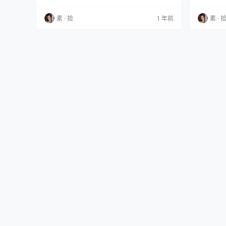
程程程 内购无水印 VOL.1029 蓝色连衣短裙 [83
7.01.23 
P 1.24GB] 程程程 内购无水印 VOL.1029 蓝色连
模范学院 20
素 · 拾
1 年前
素 · 
衣短裙 [83P 1.24GB] 解压说明：下载完成,后缀
4M) MFSt
修改为7z在进行解压 (tar格式直接解压) 解压
攻…