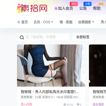
限时
必看
教程
加入会员
公告
帮助
首页
古风 · COS
微 · 密圈
丝模摄影
秀
全部标签
程程程 - 秀人内部私购无水印套图1套
程程程写
1.24GB
套图数量：23套 资源大小：16GB 程程程 NO.0
套图数量：
01 内购无水印 VOL.1029 蓝色连衣短裙 [83P 1.
UREN秀人网
秀人内购
美女摄影
24GB] 预览图经过裁剪压缩，包内为原图无水印
35.3k
0
1P／608