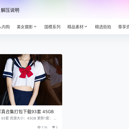
解压说明
人内购
美女摄影
国模系列
精品素材
精选街拍
尊享
真合集打包下载93套 45GB
93套 资源大小：45GB 更新1套： XI
 2024.07.15 NO.8861 程程程-[83+
MB] 完整版菜单 MFStar模范学院 201
9.9k
0