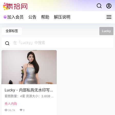
加入会员
公告
帮助
解压说明
全部标签
Lucky
Lucky - 内部私购无水印写真
合集4套 3.6GB
套图数量：4套 资源大小：3.6GB L
ucky NO.004 内购无水印 珍珠情趣
秀人内购
[81P 816MB]Lucky NO.003 内购
无水印 银色短裙+S 番外篇 [118P 1.
36.1k
0
39GB]Lucky NO.002 内购无水印 9