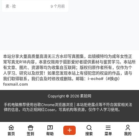
204 黑丝制服 [99P 623.86 MB]Lu
素 · 拾
9 个月前
cky NO.001 内购无水印 9175 银色
短裙 [74P 588.86 MB] 预览图经过
裁剪压缩，包内为原…
本站分享大量高质量高清无三方水印写真图集，出镜模特均为成年女性正
常写真无R18内容，本意仅限用于摄影爱好者提供素材与鉴赏学习。本站所
有文章、图片、资源等均为收集自互联网；版权归原作者所有，仅作为个
人学习、研究以及欣赏！如果您发现本站上有侵犯您的权益的作品，请与
我们取得联系，我们会及时修改或删除。邮箱：i-echo#（#换@）
foxmail.com
Copyright © 2026
素拾网
手机电脑推荐使用谷歌Chrome浏览器浏览 | 本站拒绝露点等不符合国家相关法
律的信息，均为正规网红Coser，写真机构等资源，仅作个人学习使用。
首页
签到
帮助
搜索
菜单
我的