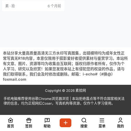
者伊蕾娜 NO.038 今汐 [58P 797.70
素 · 拾
6 个月前
MB]棍之勇者伊蕾娜 NO.037 姬小
满 [56P 311.73 MB]棍之勇者伊蕾娜
NO.036 花火阮梅飞鸟马小乔 [111P
6V…
本站分享大量高质量高清无三方水印写真图集，出镜模特均为成年女性正
常写真无R18内容，本意仅限用于摄影爱好者提供素材与鉴赏学习。本站所
有文章、图片、资源等均为收集自互联网；版权归原作者所有，仅作为个
人学习、研究以及欣赏！如果您发现本站上有侵犯您的权益的作品，请与
我们取得联系，我们会及时修改或删除。邮箱：i-echo#（#换@）
foxmail.com
Copyright © 2026
素拾网
手机电脑推荐使用谷歌Chrome浏览器浏览 | 本站拒绝露点等不符合国家相关法
律的信息，均为正规网红Coser，写真机构等资源，仅作个人学习使用。
首页
签到
帮助
搜索
菜单
我的