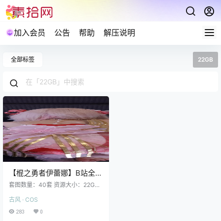
加入会员
公告
帮助
解压说明
全部标签
22GB
【棍之勇者伊蕾娜】B站全套
40套 22GB 高清无水印+灰
套图数量：40套 资源大小：22GB
魔女Cos
棍之勇者伊蕾娜 NO.040 刻晴旗
古风 · COS
袍、王昭君老版 [85P2V 665.79 M
B]棍之勇者伊蕾娜 NO.039 绝区零
283
0
柏妮丝 [82P1V 608.79 MB]棍之勇