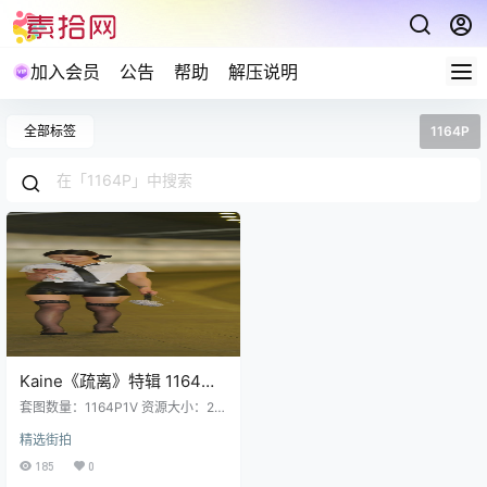
加入会员
公告
帮助
解压说明
全部标签
1164P
Kaine《疏离》特辑 1164张1
视频 [22GB]​
套图数量：1164P1V 资源大小：22
GB 预览图经过裁剪压缩，包内为原
精选街拍
图无水印 解压说明：下载完成,后缀
修改为7z在进行解压 (tar格式直接
185
0
解压) 解压攻略：常见问题说明 资源