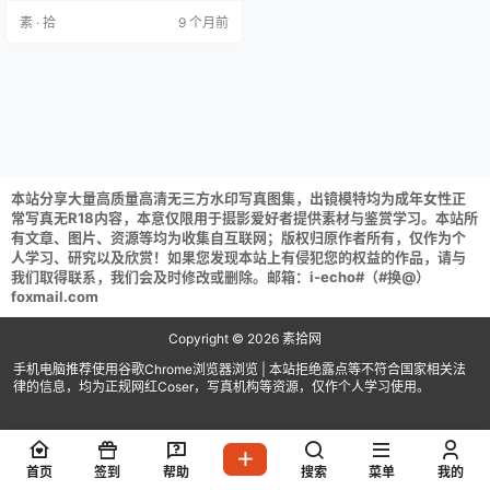
请获取后不要在线解压,请保存到自
素 · 拾
9 个月前
己的网盘下载享用！
本站分享大量高质量高清无三方水印写真图集，出镜模特均为成年女性正
常写真无R18内容，本意仅限用于摄影爱好者提供素材与鉴赏学习。本站所
有文章、图片、资源等均为收集自互联网；版权归原作者所有，仅作为个
人学习、研究以及欣赏！如果您发现本站上有侵犯您的权益的作品，请与
我们取得联系，我们会及时修改或删除。邮箱：i-echo#（#换@）
foxmail.com
Copyright © 2026
素拾网
手机电脑推荐使用谷歌Chrome浏览器浏览 | 本站拒绝露点等不符合国家相关法
律的信息，均为正规网红Coser，写真机构等资源，仅作个人学习使用。
首页
签到
帮助
搜索
菜单
我的