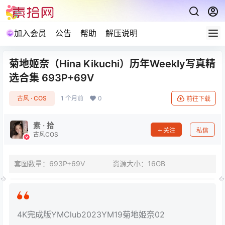
加入会员
公告
帮助
解压说明
菊地姬奈（Hina Kikuchi）历年Weekly写真精
选合集 693P+69V
古风 · COS
1 个月前
0
前往下载
素 · 拾
关注
私信
古风COS
套图数量：693P+69V
资源大小：16GB
4K完成版YMClub2023YM19菊地姫奈02