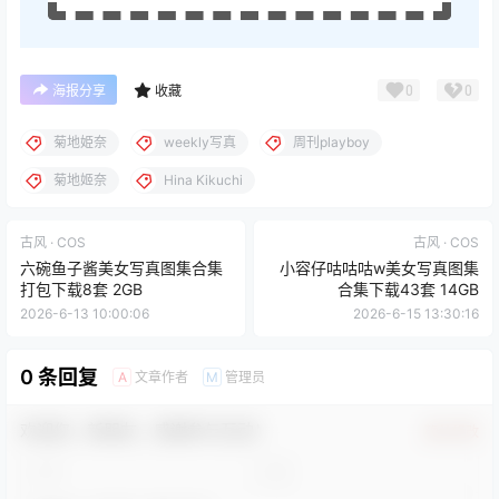
0
0
海报分享
收藏
菊地姫奈
weekly写真
周刊playboy
菊地姬奈
Hina Kikuchi
古风 · COS
古风 · COS
六碗鱼子酱美女写真图集合集
小容仔咕咕咕w美女写真图集
打包下载8套 2GB
合集下载43套 14GB
2026-6-13 10:00:06
2026-6-15 13:30:16
0 条回复
文章作者
管理员
A
M
欢迎您，新朋友，感谢参与互动！
确认修改