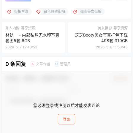
街拍写真
白色短裤街拍
都市美女街拍
秀人内购
尊享资源
美女摄影
尊享资源
林幼一 - 内部私购无水印写真
芝芝Booty美女写真打包下载
套图5套 6GB
498套 310GB
2026-5-7 12:40:53
2026-5-8 11:50:43
0 条回复
文章作者
管理员
A
M
欢迎您，新朋友，感谢参与互动！
确认修改
您必须登录或注册以后才能发表评论
登录