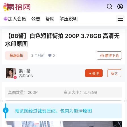
加入会员
公告
帮助
解压说明
【BB酱】白色短裤街拍 200P 3.78GB 高清无
水印原图
精选街拍
3 个月前
0
前往下载
素 · 拾
关注
私信
古风COS
套图数量：200P
资源大小：3.78GB
预览图经过裁剪压缩，包内为超清原图