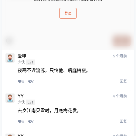
登录
提交
爱坤
5 个月前
少侠
Lv1
夜寒不近流苏，只怜他、后庭梅瘦。
回复
0
0
YY
4 个月前
少侠
Lv1
去岁江南见雪时，月底梅花发。
回复
0
0
YY