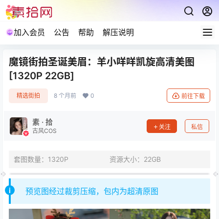
加入会员
公告
帮助
解压说明
魔镜街拍圣诞美眉：羊小咩咩凯旋高清美图
[1320P 22GB]
精选街拍
8 个月前
0
前往下载
素 · 拾
关注
私信
古风COS
套图数量：1320P
资源大小：22GB
预览图经过裁剪压缩，包内为超清原图