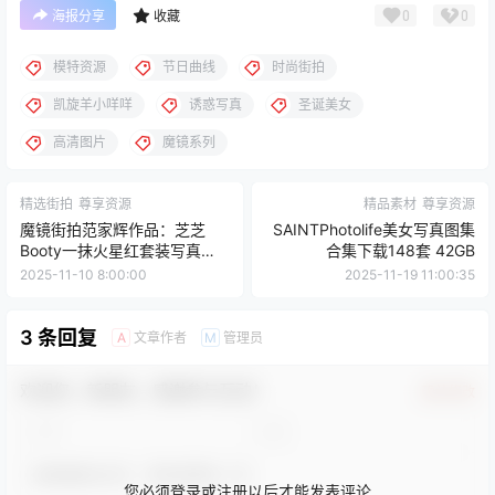
0
0
海报分享
收藏
模特资源
节日曲线
时尚街拍
凯旋羊小咩咩
诱惑写真
圣诞美女
高清图片
魔镜系列
精选街拍
尊享资源
精品素材
尊享资源
魔镜街拍范家辉作品：芝芝
SAINTPhotolife美女写真图集
Booty一抹火星红套装写真
合集下载148套 42GB
[233P2V 9GB]
2025-11-10 8:00:00
2025-11-19 11:00:35
3 条回复
文章作者
管理员
A
M
欢迎您，新朋友，感谢参与互动！
确认修改
您必须登录或注册以后才能发表评论